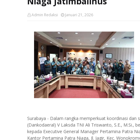
Niaga Jatimbalinus
Admin Redaksi
Januari 21, 2026
Surabaya - Dalam rangka memperkuat koordinasi dan 
(Dankodaeral) V Laksda TNI Ali Triswanto, S.E., M.Si.
kepada Executive General Manager Pertamina Patra Nia
Kantor Pertamina Patra Niaga, Jl. Jagir, Kec. Wonokro