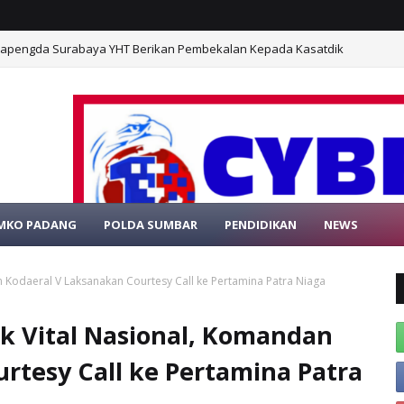
 Kapengda Surabaya YHT Berikan Pembekalan Kepada Kasatdik
MKO PADANG
POLDA SUMBAR
PENDIDIKAN
NEWS
E RESMI PORTAL BERITA MEDIAONLINE CYBE
Kodaeral V Laksanakan Courtesy Call ke Pertamina Patra Niaga
 Vital Nasional, Komandan
rtesy Call ke Pertamina Patra