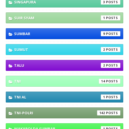
SINGAPURA
3
SUIR SYAM
1
SUMBAR
9
SUMUT
2
TALU
2
TNI
14
TNI AL
1
TNI-POLRI
142
WAKAPOLDA SUMBAR
1