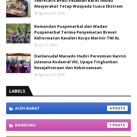
Sekretaris BPBD Pasaman Barat Imbau
Masyarakat Tetap Waspada Cuaca Ekstrem
Agustus 03, 2026
Komandan Puspenerbal dan Wadan
Puspenerbal Terima Penyematan Brevet
Kehormatan Kavaleri Korps Marinir TNI AL
Juli 31, 2026
Danlanudal Manado Hadiri Peresmian Kantin
Jalasena Kodaeral VIII, Upaya Tingkatkan
Kesejahteraan dan Kebersamaan
Agustus 03, 2026
LABELS
ACEH BARAT
4
BANDUNG
1