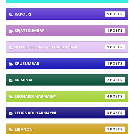
KAPOLRI
9
KEJATI SUMBAR
1
KHABID HUMAS POLDA SUMBAR
1
KPUSUMBAR
1
KRIMINAL
2
LEONARDI HARMAINY
4
LEORNADI HARMAYNI
3
LIBANON
1