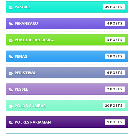
PASBAR
49
PEKANBARU
4
PEMUDA PANCASILA
3
PENAS
1
PERISTIWA
6
PESSEL
2
POLDA SUMBAR
20
POLRES PARIAMAN
1