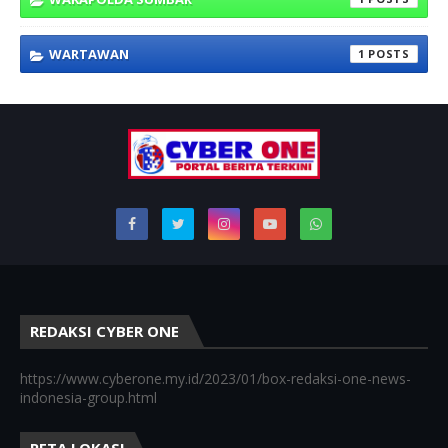
WARTAWAN
1
REDAKSI CYBER ONE
https://www.cyberone.my.id/2023/01/box-redaksi-one-news-
indonesia-group.html
PETA LOKASI