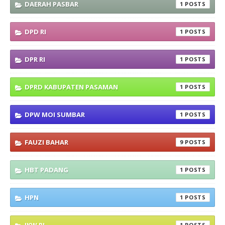
DAERAH PASBAR
1
DPD RI
1
DPR RI
1
DPRD KABUPATEN PASAMAN
1
DPW MOI SUMBAR
1
FAUZI BAHAR
9
HBT PADANG
1
HPN
1
1