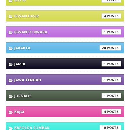
IKW RI
IRWAN BASIR
4
ISWANTO KWARA
1
JAKARTA
20
JAMBI
1
JAWA TENGAH
1
JURNALIS
1
KAJAI
4
KAPOLDA SUMBAR
10