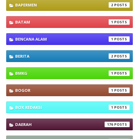
BAPERMEN
2
BATAM
1
BENCANA ALAM
1
BERITA
2
BMKG
1
BOGOR
1
BOX REDAKSI
1
DAERAH
176