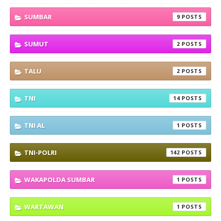
SUMBAR
9
SUMUT
2
TALU
2
TNI
14
TNI AL
1
TNI-POLRI
142
WAKAPOLDA SUMBAR
1
WARTAWAN
1