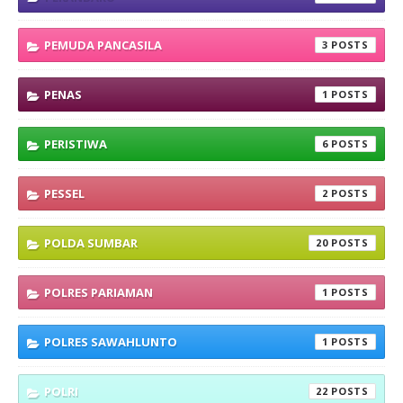
PEMUDA PANCASILA
3
PENAS
1
PERISTIWA
6
PESSEL
2
POLDA SUMBAR
20
POLRES PARIAMAN
1
POLRES SAWAHLUNTO
1
POLRI
22