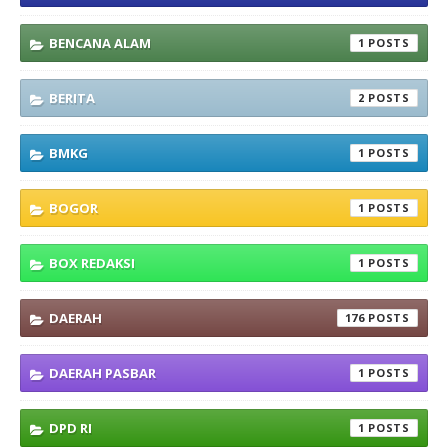
BENCANA ALAM
1
BERITA
2
BMKG
1
BOGOR
1
BOX REDAKSI
1
DAERAH
176
DAERAH PASBAR
1
DPD RI
1