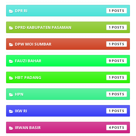
DPR RI
1
DPRD KABUPATEN PASAMAN
1
DPW MOI SUMBAR
1
FAUZI BAHAR
9
HBT PADANG
1
HPN
1
IKW RI
1
IRWAN BASIR
4