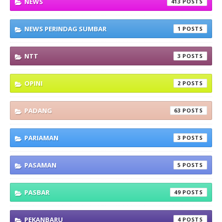
NEWS
413
NEWS PERINDAG SUMBAR
1
NTT
3
OPINI
2
PADANG
63
PARIAMAN
3
PASAMAN
5
PASBAR
49
PEKANBARU
4