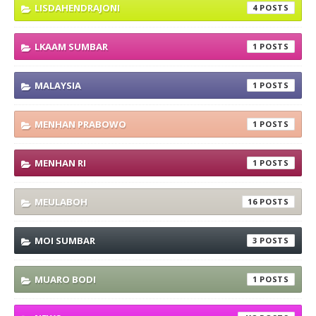
LISDAHENDRAJONI
4
LKAAM SUMBAR
1
MALAYSIA
1
MENHAN PRABOWO
1
MENHAN RI
1
MEULABOH
16
MOI SUMBAR
3
MUARO BODI
1