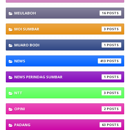
MEULABOH
16
MOI SUMBAR
3
MUARO BODI
1
NEWS
413
NEWS PERINDAG SUMBAR
1
NTT
3
OPINI
2
PADANG
63