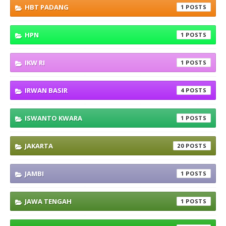
HBT PADANG
1
HPN
1
IKW RI
1
IRWAN BASIR
4
ISWANTO KWARA
1
JAKARTA
20
JAMBI
1
JAWA TENGAH
1