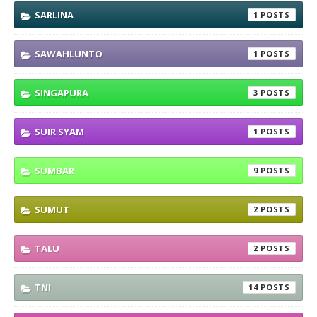
SARLINA
1
SAWAHLUNTO
1
SINGAPURA
3
SUIR SYAM
1
SUMBAR
9
SUMUT
2
TALU
2
TNI
14