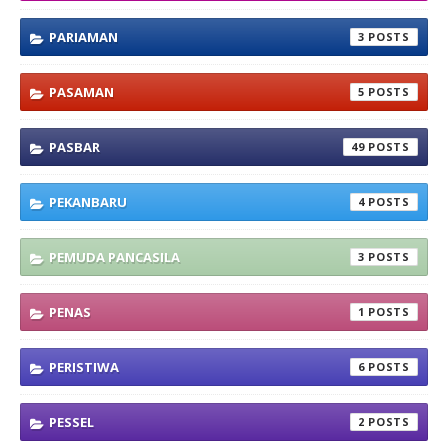
PARIAMAN
3
PASAMAN
5
PASBAR
49
PEKANBARU
4
PEMUDA PANCASILA
3
PENAS
1
PERISTIWA
6
PESSEL
2