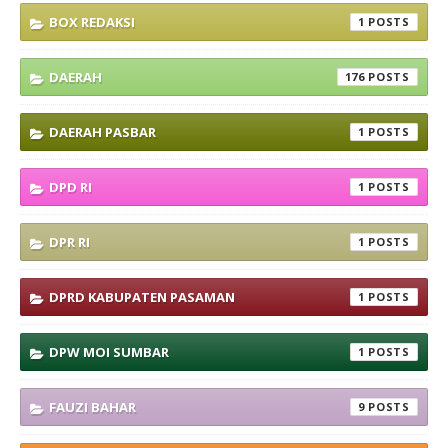
BOX REDAKSI
1
DAERAH
176
DAERAH PASBAR
1
DPD RI
1
DPR RI
1
DPRD KABUPATEN PASAMAN
1
DPW MOI SUMBAR
1
FAUZI BAHAR
9