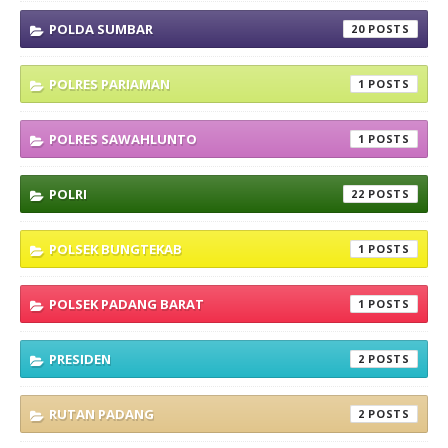
POLDA SUMBAR
20
POLRES PARIAMAN
1
POLRES SAWAHLUNTO
1
POLRI
22
POLSEK BUNGTEKAB
1
POLSEK PADANG BARAT
1
PRESIDEN
2
RUTAN PADANG
2