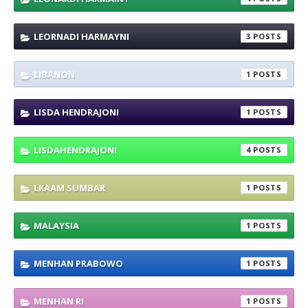
LEORNADI HARMAYNI
3
LIBANON
1
LISDA HENDRAJONI
1
LISDAHENDRAJONI
4
LKAAM SUMBAR
1
MALAYSIA
1
MENHAN PRABOWO
1
MENHAN RI
1