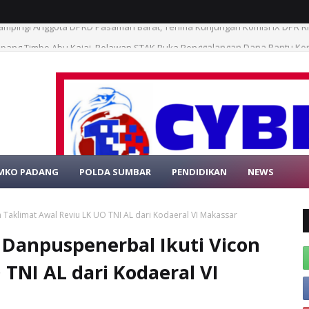
mpang Timbo Abu Kajai, Relawan STAK Buka Penggalangan Dana Bantu K
MKO PADANG
POLDA SUMBAR
PENDIDIKAN
NEWS
SELAMAT DATAN
n Taklimat Awal Reviu LK UO TNI AL dari Kodaeral VI Makassar
 Danpuspenerbal Ikuti Vicon
TNI AL dari Kodaeral VI