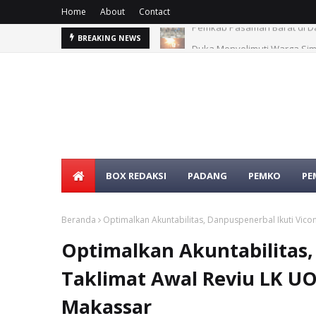
Home
About
Contact
rat
Duka Menyelimuti Warga Si
BREAKING NEWS
BOX REDAKSI
PADANG
PEMKO
PE
Beranda
Optimalkan Akuntabilitas, Danpuspenerbal Ikuti Vico
Optimalkan Akuntabilitas,
Taklimat Awal Reviu LK UO 
Makassar