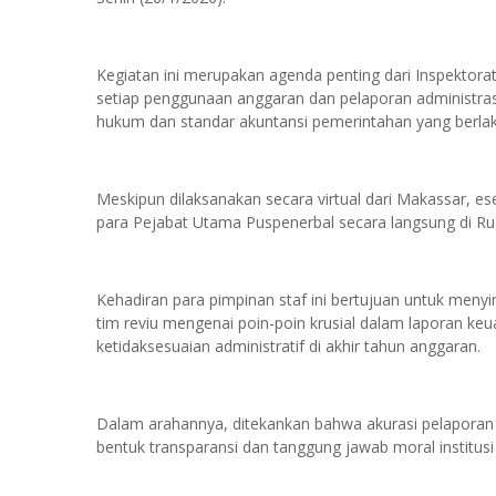
Kegiatan ini merupakan agenda penting dari Inspektora
setiap penggunaan anggaran dan pelaporan administrasi
hukum dan standar akuntansi pemerintahan yang berlak
Meskipun dilaksanakan secara virtual dari Makassar, es
para Pejabat Utama Puspenerbal secara langsung di R
Kehadiran para pimpinan staf ini bertujuan untuk men
tim reviu mengenai poin-poin krusial dalam laporan k
ketidaksesuaian administratif di akhir tahun anggaran.
Dalam arahannya, ditekankan bahwa akurasi pelaporan 
bentuk transparansi dan tanggung jawab moral institus