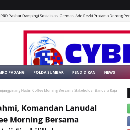
PRD Pasbar Dampingi Sosialisasi Germas, Ade Rezki Pratama Dorong P
MKO PADANG
POLDA SUMBAR
PENDIDIKAN
NEWS
SELAMAT DATANG DI WEBSITE RESMI
anjungpinang Hadiri Coffee Morning Bersama Stakeholder Bandara Raja
rahmi, Komandan Lanudal
fee Morning Bersama