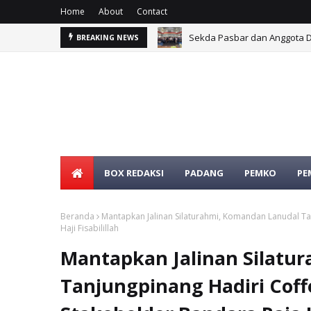
Home
About
Contact
Sekda Pasbar dan Anggota D
BREAKING NEWS
BOX REDAKSI
PADANG
PEMKO
PE
Beranda
Mantapkan Jalinan Silaturahmi, Komandan Lanudal T
Haji Fisabilillah
Mantapkan Jalinan Silatu
Tanjungpinang Hadiri Cof