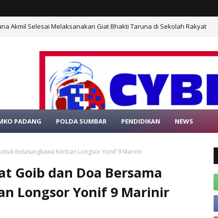
negakan Hukum dan Sosialisasi, Musnahkan Bekas Lokasi Penambangan 
MKO PADANG
POLDA SUMBAR
PENDIDIKAN
NEWS
ATANG DI WEBSITE RESMI PORTAL BERITA M
untuk Belasungkawa Korban Longsor Yonif 9 Marinir
lat Goib dan Doa Bersama
n Longsor Yonif 9 Marinir