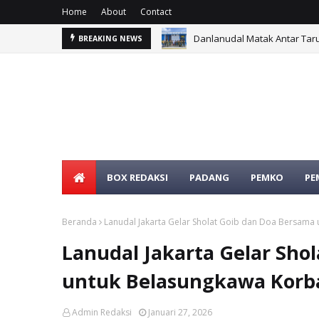
Home
About
Contact
Kapolsek Talamau Pimpin Pe
BREAKING NEWS
BOX REDAKSI
PADANG
PEMKO
PE
SELAMAT D
Beranda
Lanudal Jakarta Gelar Sholat Goib dan Doa Bersama 
Lanudal Jakarta Gelar Sho
untuk Belasungkawa Korba
Admin Redaksi
Januari 27, 2026