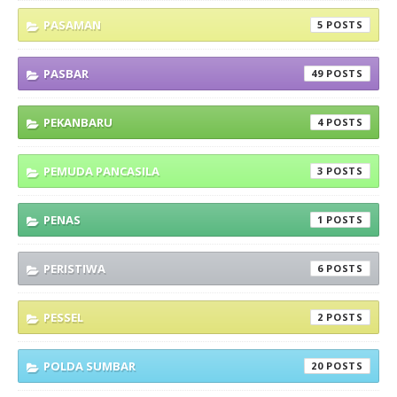
PASAMAN
5
PASBAR
49
PEKANBARU
4
PEMUDA PANCASILA
3
PENAS
1
PERISTIWA
6
PESSEL
2
POLDA SUMBAR
20