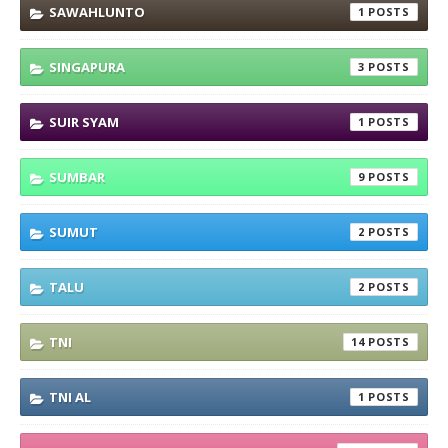
SAWAHLUNTO
1
SINGAPURA
3
SUIR SYAM
1
SUMBAR
9
SUMUT
2
TALU
2
TNI
14
TNI AL
1