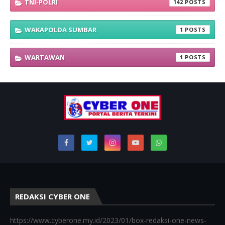
TNI-POLRI
142
WAKAPOLDA SUMBAR
1
WARTAWAN
1
REDAKSI CYBER ONE
https://www.cyberone.my.id/2023/01/box-redaksi-one-news-