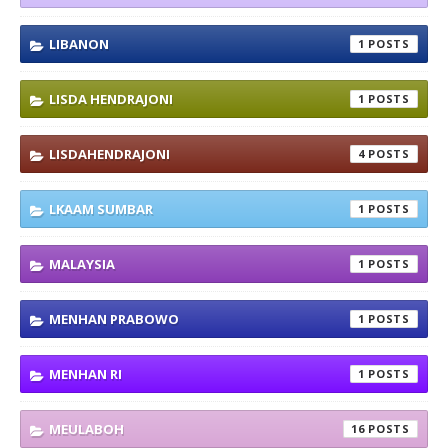
LIBANON
1
LISDA HENDRAJONI
1
LISDAHENDRAJONI
4
LKAAM SUMBAR
1
MALAYSIA
1
MENHAN PRABOWO
1
MENHAN RI
1
MEULABOH
16