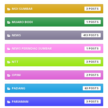
MOI SUMBAR
3
MUARO BODI
1
NEWS
413
NEWS PERINDAG SUMBAR
1
NTT
3
OPINI
2
PADANG
63
PARIAMAN
3