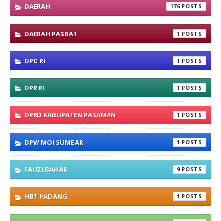
DAERAH
176
DAERAH PASBAR
1
DPD RI
1
DPR RI
1
DPRD KABUPATEN PASAMAN
1
DPW MOI SUMBAR
1
FAUZI BAHAR
9
HBT PADANG
1