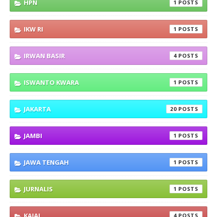
HPN
1
IKW RI
1
IRWAN BASIR
4
ISWANTO KWARA
1
JAKARTA
20
JAMBI
1
JAWA TENGAH
1
JURNALIS
1
KAJAI
4