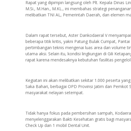
Rapat yang dipimpin langsung oleh Plt. Kepala Dinas Li
M.Si., M.Han., M.KL., ini membahas strategi penanganan 
melibatkan TNI AL, Pemerintah Daerah, dan elemen ma
Dalam rapat tersebut, Aster Dankodaeral V menyampaika
beberapa titik kritis, yakni Patung Bulak Cumpat, Pan
pertimbangan teknis mengenai luas area dan volume ti
utama aksi. Selain itu, kondisi lingkungan di Gili Keta
rapat karena mendesaknya kebutuhan fasilitas pengelol
Kegiatan ini akan melibatkan sekitar 1.000 peserta yang
Saka Bahari, berbagai OPD Provinsi Jatim dan Pemkot S
masyarakat nelayan setempat.
Tidak hanya fokus pada pembersihan sampah, Kodaeral
menyelenggarakan Bakti Kesehatan gratis bagi masyarak
Check Up dan 1 mobil Dental Unit.