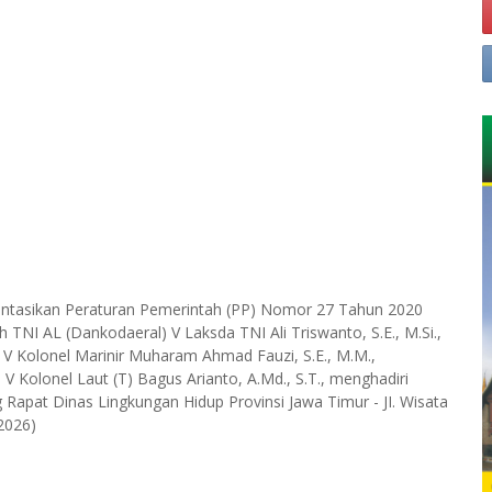
ntasikan Peraturan Pemerintah (PP) Nomor 27 Tahun 2020
NI AL (Dankodaeral) V Laksda TNI Ali Triswanto, S.E., M.Si.,
al V Kolonel Marinir Muharam Ahmad Fauzi, S.E., M.M.,
V Kolonel Laut (T) Bagus Arianto, A.Md., S.T., menghadiri
g Rapat Dinas Lingkungan Hidup Provinsi Jawa Timur - JI. Wisata
2026)