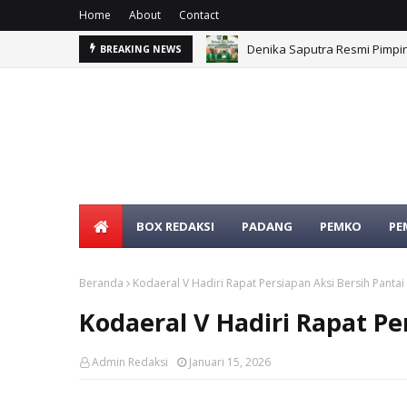
Home
About
Contact
an Wakil bupati M.Ihpan
Denika Saputra Resmi Pimpi
BREAKING NEWS
BOX REDAKSI
PADANG
PEMKO
PE
Beranda
Kodaeral V Hadiri Rapat Persiapan Aksi Bersih Pantai
Kodaeral V Hadiri Rapat Pe
Admin Redaksi
Januari 15, 2026