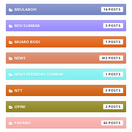
MEULABOH
16
MOI SUMBAR
3
MUARO BODI
1
NEWS
413
NEWS PERINDAG SUMBAR
1
NTT
3
OPINI
2
PADANG
63