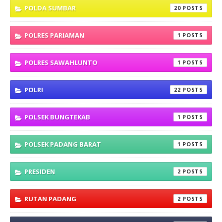
POLDA SUMBAR
20
POLRES PARIAMAN
1
POLRES SAWAHLUNTO
1
POLRI
22
POLSEK BUNGTEKAB
1
POLSEK PADANG BARAT
1
PRESIDEN
2
RUTAN PADANG
2