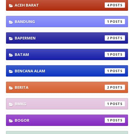
ACEH BARAT
4
BANDUNG
1
BAPERMEN
2
BATAM
1
BENCANA ALAM
1
BERITA
2
BMKG
1
BOGOR
1