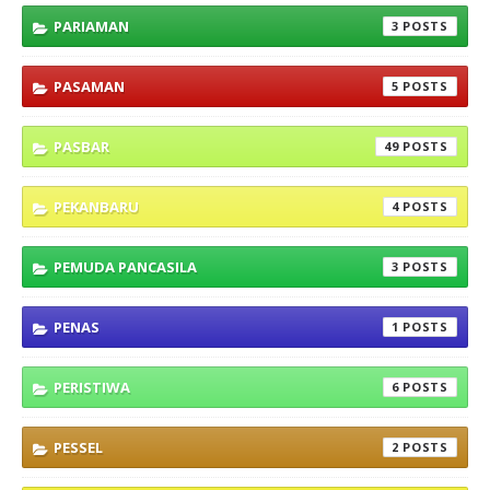
PARIAMAN
3
PASAMAN
5
PASBAR
49
PEKANBARU
4
PEMUDA PANCASILA
3
PENAS
1
PERISTIWA
6
PESSEL
2