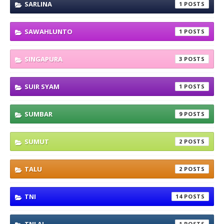
SARLINA
1
SAWAHLUNTO
1
SINGAPURA
3
SUIR SYAM
1
SUMBAR
9
SUMUT
2
TALU
2
TNI
14
1