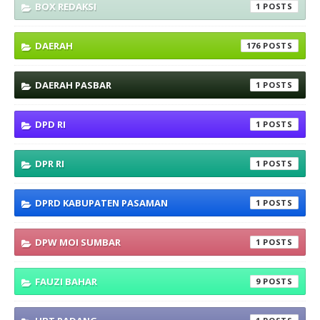
BOX REDAKSI
1
DAERAH
176
DAERAH PASBAR
1
DPD RI
1
DPR RI
1
DPRD KABUPATEN PASAMAN
1
DPW MOI SUMBAR
1
FAUZI BAHAR
9