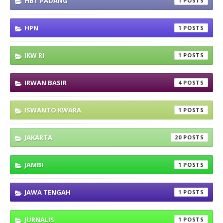
HBT PADANG
1
HPN
1
IKW RI
1
IRWAN BASIR
4
ISWANTO KWARA
1
JAKARTA
20
JAMBI
1
JAWA TENGAH
1
JURNALIS
1