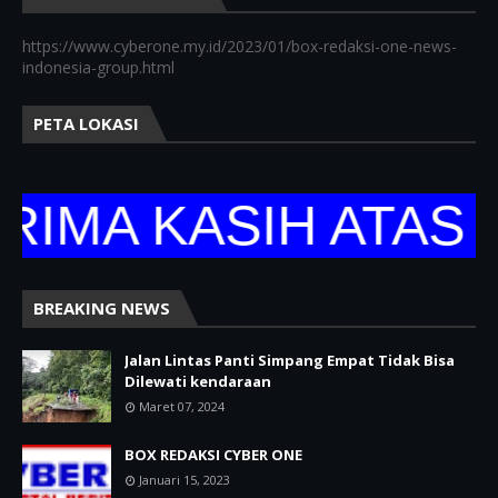
https://www.cyberone.my.id/2023/01/box-redaksi-one-news-
indonesia-group.html
PETA LOKASI
A KASIH ATAS KU
BREAKING NEWS
Jalan Lintas Panti Simpang Empat Tidak Bisa
Dilewati kendaraan
Maret 07, 2024
BOX REDAKSI CYBER ONE
Januari 15, 2023