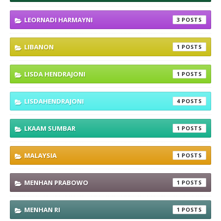
LEORNADI HARMAYNI
3
LIBANON
1
LISDA HENDRAJONI
1
LISDAHENDRAJONI
4
LKAAM SUMBAR
1
MALAYSIA
1
MENHAN PRABOWO
1
MENHAN RI
1