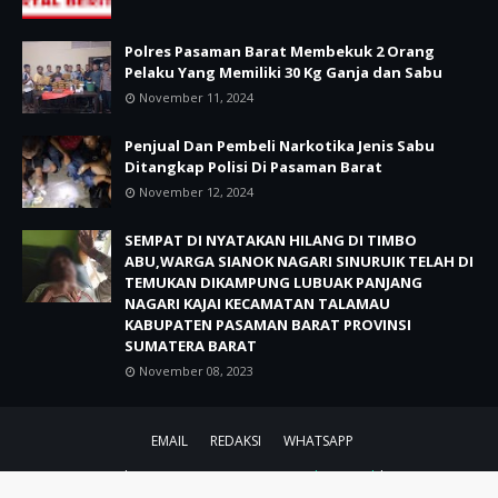
Polres Pasaman Barat Membekuk 2 Orang
Pelaku Yang Memiliki 30 Kg Ganja dan Sabu
November 11, 2024
Penjual Dan Pembeli Narkotika Jenis Sabu
Ditangkap Polisi Di Pasaman Barat
November 12, 2024
SEMPAT DI NYATAKAN HILANG DI TIMBO
ABU,WARGA SIANOK NAGARI SINURUIK TELAH DI
TEMUKAN DIKAMPUNG LUBUAK PANJANG
NAGARI KAJAI KECAMATAN TALAMAU
KABUPATEN PASAMAN BARAT PROVINSI
SUMATERA BARAT
November 08, 2023
EMAIL
REDAKSI
WHATSAPP
CRAFTED WITH by ZAINAL ABIDIN.BLOG
TemplatesYard
| DISTRIBUTED
BY
REDAKSI BERITA NUSANTARA