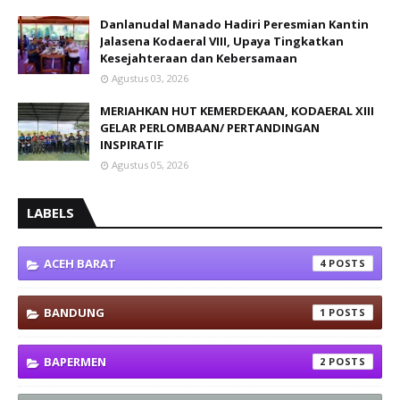
Danlanudal Manado Hadiri Peresmian Kantin
Jalasena Kodaeral VIII, Upaya Tingkatkan
Kesejahteraan dan Kebersamaan
Agustus 03, 2026
MERIAHKAN HUT KEMERDEKAAN, KODAERAL XIII
GELAR PERLOMBAAN/ PERTANDINGAN
INSPIRATIF
Agustus 05, 2026
LABELS
ACEH BARAT
4
BANDUNG
1
BAPERMEN
2