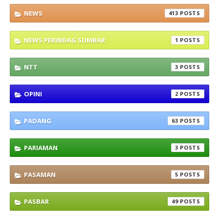
NEWS
413
NEWS PERINDAG SUMBAR
1
NTT
3
OPINI
2
PADANG
63
PARIAMAN
3
PASAMAN
5
PASBAR
49