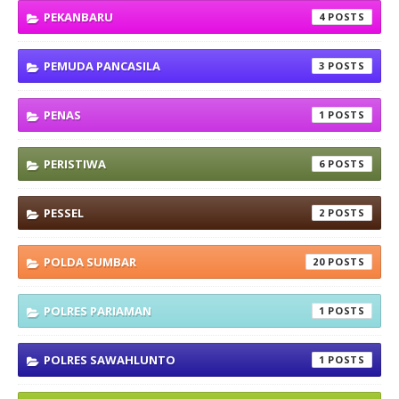
PEKANBARU
4
PEMUDA PANCASILA
3
PENAS
1
PERISTIWA
6
PESSEL
2
POLDA SUMBAR
20
POLRES PARIAMAN
1
POLRES SAWAHLUNTO
1