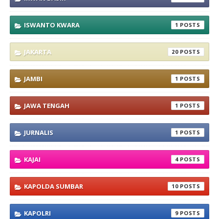
ISWANTO KWARA
1
JAKARTA
20
JAMBI
1
JAWA TENGAH
1
JURNALIS
1
KAJAI
4
KAPOLDA SUMBAR
10
KAPOLRI
9