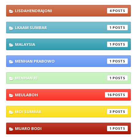
LISDAHENDRAJONI
4
LKAAM SUMBAR
1
MALAYSIA
1
MENHAN PRABOWO
1
MENHAN RI
1
MEULABOH
16
MOI SUMBAR
3
MUARO BODI
1