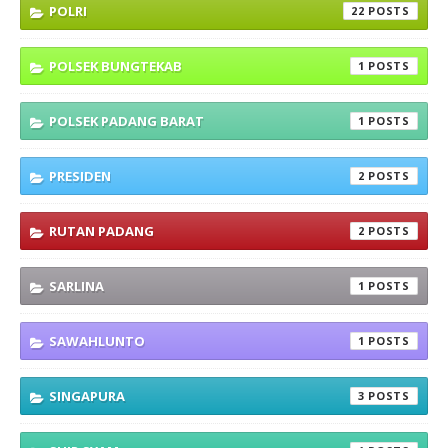
POLRI
22
POLSEK BUNGTEKAB
1
POLSEK PADANG BARAT
1
PRESIDEN
2
RUTAN PADANG
2
SARLINA
1
SAWAHLUNTO
1
SINGAPURA
3