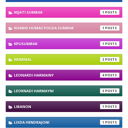
KEJATI SUMBAR
1
KHABID HUMAS POLDA SUMBAR
1
KPUSUMBAR
1
KRIMINAL
2
LEONARDI HARMAINY
4
LEORNADI HARMAYNI
3
LIBANON
1
LISDA HENDRAJONI
1