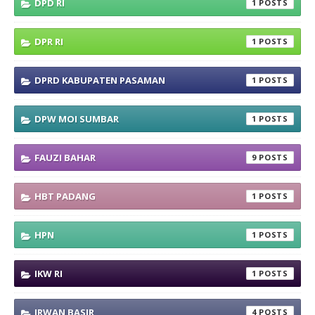
DPD RI
1
DPR RI
1
DPRD KABUPATEN PASAMAN
1
DPW MOI SUMBAR
1
FAUZI BAHAR
9
HBT PADANG
1
HPN
1
IKW RI
1
IRWAN BASIR
4