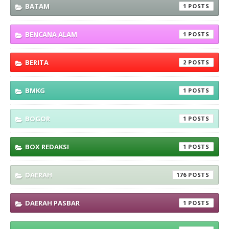
BATAM
1
BENCANA ALAM
1
BERITA
2
BMKG
1
BOGOR
1
BOX REDAKSI
1
DAERAH
176
DAERAH PASBAR
1