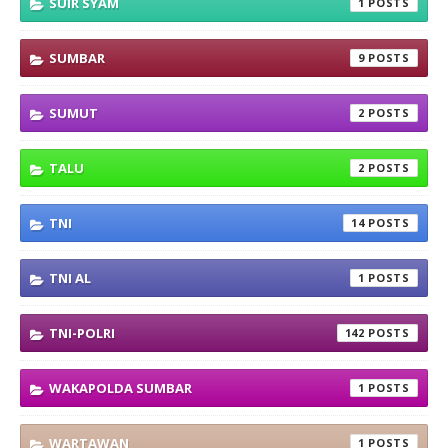
SUIR SYAM
1
SUMBAR
9
SUMUT
2
TALU
2
TNI
14
TNI AL
1
TNI-POLRI
142
WAKAPOLDA SUMBAR
1
WARTAWAN
1