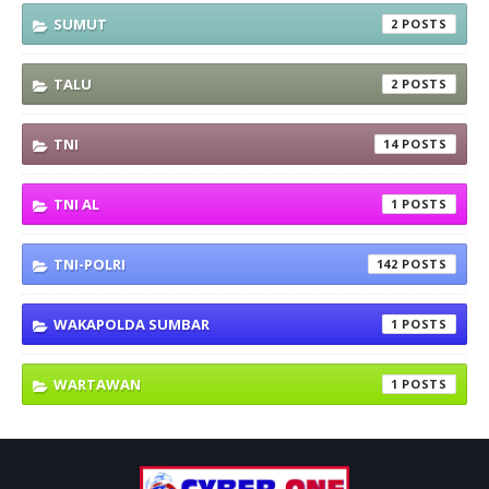
SUMUT
2
TALU
2
TNI
14
TNI AL
1
TNI-POLRI
142
WAKAPOLDA SUMBAR
1
WARTAWAN
1