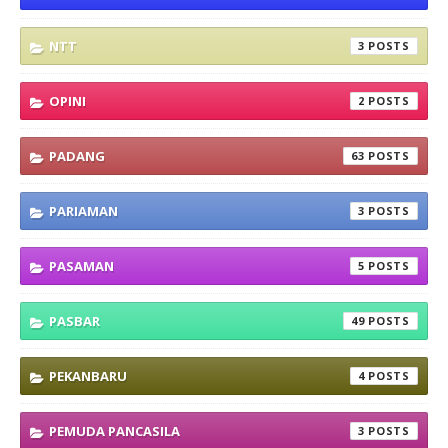
NTT
3
OPINI
2
PADANG
63
PARIAMAN
3
PASAMAN
5
PASBAR
49
PEKANBARU
4
PEMUDA PANCASILA
3