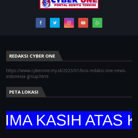
REDAKSI CYBER ONE
https://www.cyberone.my.id/2023/01/box-redaksi-one-news-
indonesia-group.html
PETA LOKASI
 KASIH ATAS KUN