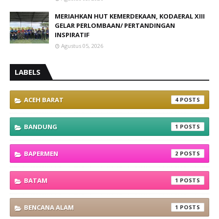
MERIAHKAN HUT KEMERDEKAAN, KODAERAL XIII
GELAR PERLOMBAAN/ PERTANDINGAN
INSPIRATIF
Agustus 05, 2026
LABELS
ACEH BARAT
4
BANDUNG
1
BAPERMEN
2
BATAM
1
BENCANA ALAM
1