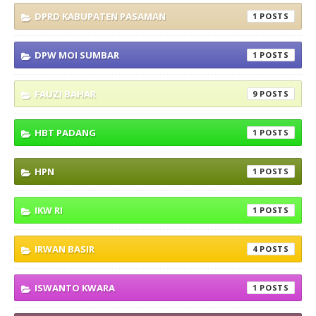
DPRD KABUPATEN PASAMAN
1
DPW MOI SUMBAR
1
FAUZI BAHAR
9
HBT PADANG
1
HPN
1
IKW RI
1
IRWAN BASIR
4
ISWANTO KWARA
1