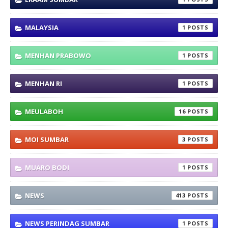
MALAYSIA
1
MENHAN PRABOWO
1
MENHAN RI
1
MEULABOH
16
MOI SUMBAR
3
MUARO BODI
1
NEWS
413
NEWS PERINDAG SUMBAR
1