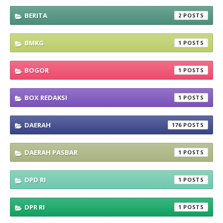
BERITA
2
BMKG
1
BOGOR
1
BOX REDAKSI
1
DAERAH
176
DAERAH PASBAR
1
DPD RI
1
DPR RI
1