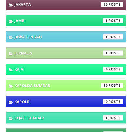
JAKARTA
20
JAMBI
1
JAWA TENGAH
1
JURNALIS
1
KAJAI
4
KAPOLDA SUMBAR
10
KAPOLRI
9
KEJATI SUMBAR
1