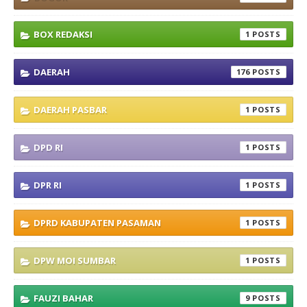
BOX REDAKSI
1
DAERAH
176
DAERAH PASBAR
1
DPD RI
1
DPR RI
1
DPRD KABUPATEN PASAMAN
1
DPW MOI SUMBAR
1
FAUZI BAHAR
9