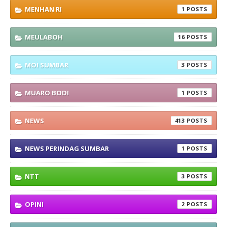
MENHAN RI
1
MEULABOH
16
MOI SUMBAR
3
MUARO BODI
1
NEWS
413
NEWS PERINDAG SUMBAR
1
NTT
3
OPINI
2