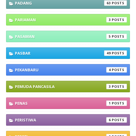
PADANG
63
PARIAMAN
3
PASAMAN
5
PASBAR
49
PEKANBARU
4
PEMUDA PANCASILA
3
PENAS
1
PERISTIWA
6