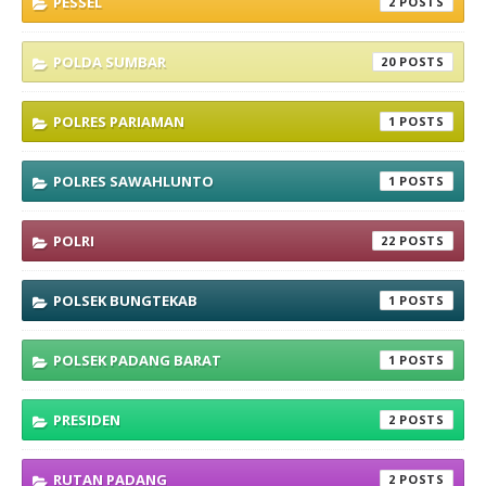
PESSEL
2
POLDA SUMBAR
20
POLRES PARIAMAN
1
POLRES SAWAHLUNTO
1
POLRI
22
POLSEK BUNGTEKAB
1
POLSEK PADANG BARAT
1
PRESIDEN
2
RUTAN PADANG
2