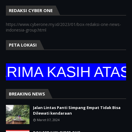
REDAKSI CYBER ONE
https://www.cyberone.my.id/2023/01/box-redaksi-one-news-
indonesia-group.html
PETA LOKASI
MA KASIH ATAS K
BREAKING NEWS
Jalan Lintas Panti Simpang Empat Tidak Bisa
Dilewati kendaraan
Maret 07, 2024