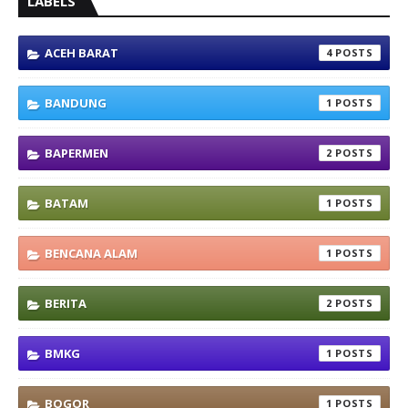
LABELS
ACEH BARAT
4
BANDUNG
1
BAPERMEN
2
BATAM
1
BENCANA ALAM
1
BERITA
2
BMKG
1
BOGOR
1