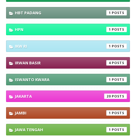
HBT PADANG
1
HPN
1
IKW RI
1
IRWAN BASIR
4
ISWANTO KWARA
1
JAKARTA
20
JAMBI
1
JAWA TENGAH
1