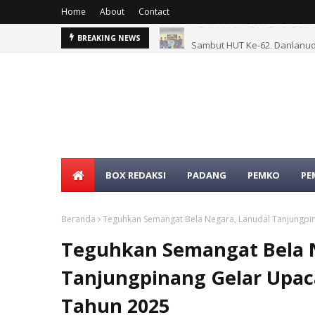
Home
About
Contact
Sambut HUT Ke-62, Danlanud
BREAKING NEWS
BOX REDAKSI
PADANG
PEMKO
PE
Beranda
Teguhkan Semangat Bela Negara, Lanudal Tanjungpin
Teguhkan Semangat Bela 
Tanjungpinang Gelar Upaca
Tahun 2025