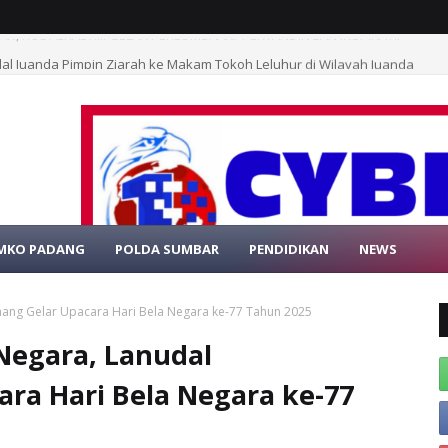
al Juanda Pimpin Ziarah ke Makam Tokoh Leluhur di Wilayah Juanda
MKO PADANG
POLDA SUMBAR
PENDIDIKAN
NEWS
SELAMAT DATAN
ang Gelar Upacara Hari Bela Negara ke-77 Tahun 2025
Negara, Lanudal
ra Hari Bela Negara ke-77