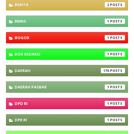
BERITA
2
BMKG
1
BOGOR
1
BOX REDAKSI
1
DAERAH
176
DAERAH PASBAR
1
DPD RI
1
DPR RI
1