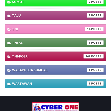
SUMUT
2
TALU
2
TNI
14
TNI AL
1
TNI-POLRI
142
WAKAPOLDA SUMBAR
1
WARTAWAN
1