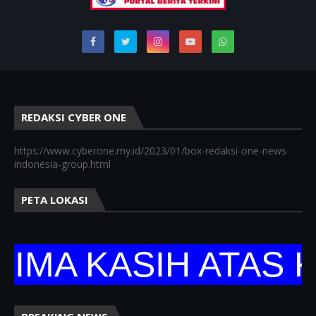
REDAKSI CYBER ONE
https://www.cyberone.my.id/2023/01/box-redaksi-one-news-
indonesia-group.html
PETA LOKASI
 KASIH ATAS KUN