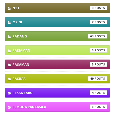
NTT
3
OPINI
2
PADANG
63
PARIAMAN
3
PASAMAN
5
PASBAR
49
PEKANBARU
4
PEMUDA PANCASILA
3