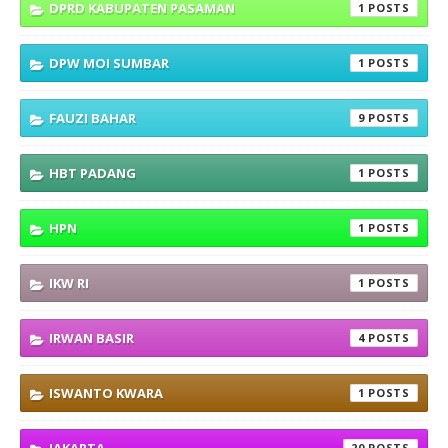
DPRD KABUPATEN PASAMAN
1
DPW MOI SUMBAR
1
FAUZI BAHAR
9
HBT PADANG
1
HPN
1
IKW RI
1
IRWAN BASIR
4
ISWANTO KWARA
1
20