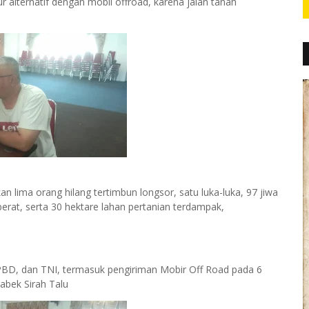
ur alternatif dengan mobil offroad, karena jalan tanah
lima orang hilang tertimbun longsor, satu luka-luka, 97 jiwa
rat, serta 30 hektare lahan pertanian terdampak,
PBD, dan TNI, termasuk pengiriman Mobir Off Road pada 6
bek Sirah Talu