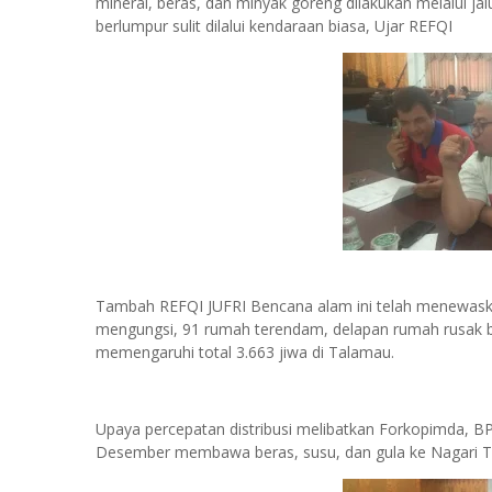
mineral, beras, dan minyak goreng dilakukan melalui jal
berlumpur sulit dilalui kendaraan biasa, Ujar REFQI
Tambah REFQI JUFRI Bencana alam ini telah menewaskan 
mengungsi, 91 rumah terendam, delapan rumah rusak be
memengaruhi total 3.663 jiwa di Talamau.
Upaya percepatan distribusi melibatkan Forkopimda, B
Desember membawa beras, susu, dan gula ke Nagari Ta