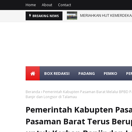
Home
About
Contact
Sambut HUT Ke-62, Danlanud
BREAKING NEWS
BOX REDAKSI
PADANG
PEMKO
PE
Beranda
Pemerintah Kabupten Pasaman Barat Melalui BPBD P
Banjir dan Longsor di Talamau
Pemerintah Kabupten Pasa
Pasaman Barat Terus Beru