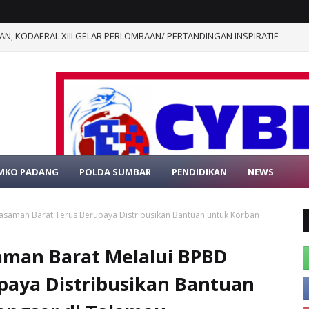
al Juanda Pimpin Ziarah ke Makam Tokoh Leluhur di Wilayah Juanda
MKO PADANG
POLDA SUMBAR
PENDIDIKAN
NEWS
SELAMAT DATAN
asaman Barat Terus Berupaya Distribusikan Bantuan untuk Korban
man Barat Melalui BPBD
paya Distribusikan Bantuan