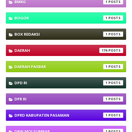
BMKG
1
BOGOR
1
BOX REDAKSI
1
DAERAH
176
DAERAH PASBAR
1
DPD RI
1
DPR RI
1
DPRD KABUPATEN PASAMAN
1
DPW MOI SUMBAR
1