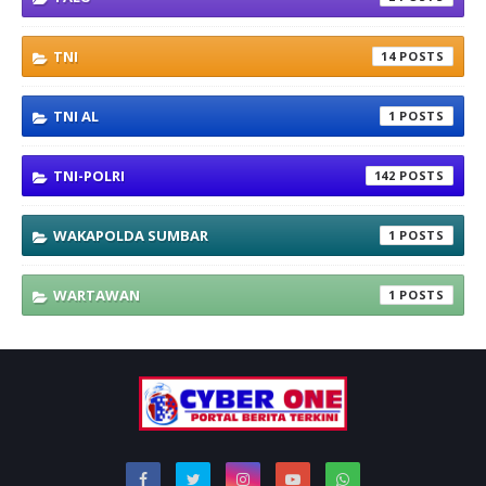
TNI
14
TNI AL
1
TNI-POLRI
142
WAKAPOLDA SUMBAR
1
WARTAWAN
1