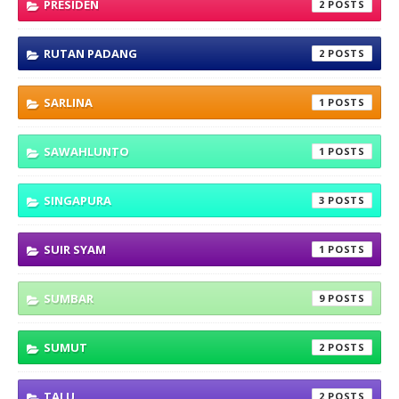
PRESIDEN
2
RUTAN PADANG
2
SARLINA
1
SAWAHLUNTO
1
SINGAPURA
3
SUIR SYAM
1
SUMBAR
9
SUMUT
2
TALU
2