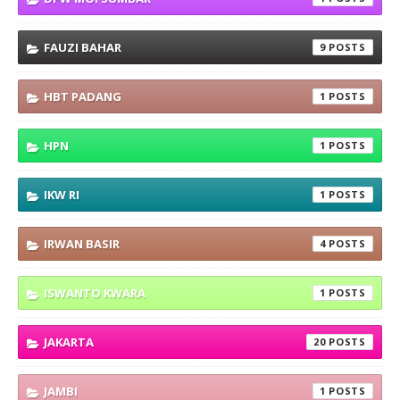
FAUZI BAHAR
9
HBT PADANG
1
HPN
1
IKW RI
1
IRWAN BASIR
4
ISWANTO KWARA
1
JAKARTA
20
JAMBI
1