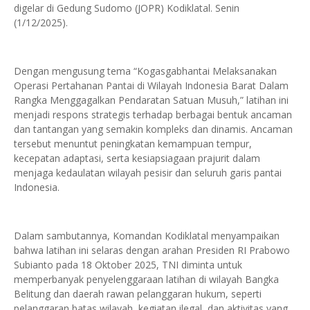
digelar di Gedung Sudomo (JOPR) Kodiklatal. Senin
(1/12/2025).
Dengan mengusung tema “Kogasgabhantai Melaksanakan
Operasi Pertahanan Pantai di Wilayah Indonesia Barat Dalam
Rangka Menggagalkan Pendaratan Satuan Musuh,” latihan ini
menjadi respons strategis terhadap berbagai bentuk ancaman
dan tantangan yang semakin kompleks dan dinamis. Ancaman
tersebut menuntut peningkatan kemampuan tempur,
kecepatan adaptasi, serta kesiapsiagaan prajurit dalam
menjaga kedaulatan wilayah pesisir dan seluruh garis pantai
Indonesia.
Dalam sambutannya, Komandan Kodiklatal menyampaikan
bahwa latihan ini selaras dengan arahan Presiden RI Prabowo
Subianto pada 18 Oktober 2025, TNI diminta untuk
memperbanyak penyelenggaraan latihan di wilayah Bangka
Belitung dan daerah rawan pelanggaran hukum, seperti
pelanggaran batas wilayah, kegiatan ilegal, dan aktivitas yang