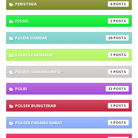
PERISTIWA
6
PESSEL
2
POLDA SUMBAR
20
POLRES PARIAMAN
1
POLRES SAWAHLUNTO
1
POLRI
22
POLSEK BUNGTEKAB
1
POLSEK PADANG BARAT
1