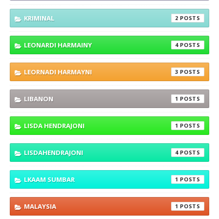
KRIMINAL
2
LEONARDI HARMAINY
4
LEORNADI HARMAYNI
3
LIBANON
1
LISDA HENDRAJONI
1
LISDAHENDRAJONI
4
LKAAM SUMBAR
1
MALAYSIA
1