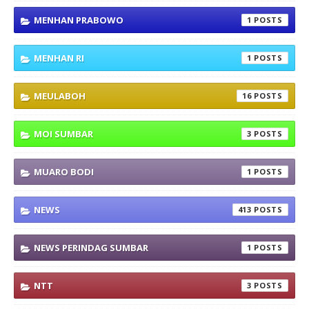
MENHAN PRABOWO
1
MENHAN RI
1
MEULABOH
16
MOI SUMBAR
3
MUARO BODI
1
NEWS
413
NEWS PERINDAG SUMBAR
1
NTT
3