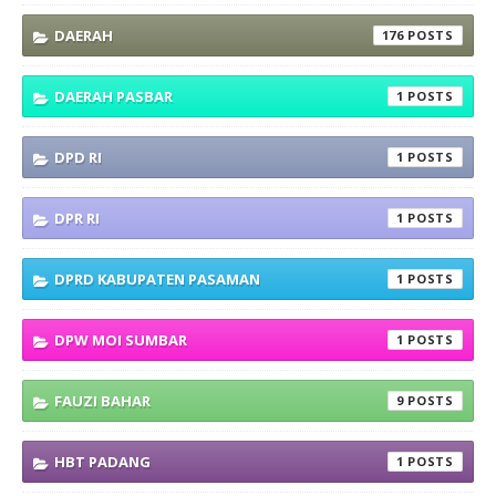
DAERAH
176
DAERAH PASBAR
1
DPD RI
1
DPR RI
1
DPRD KABUPATEN PASAMAN
1
DPW MOI SUMBAR
1
FAUZI BAHAR
9
HBT PADANG
1