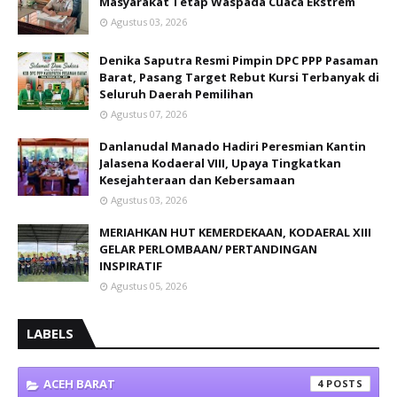
Masyarakat Tetap Waspada Cuaca Ekstrem
Agustus 03, 2026
Denika Saputra Resmi Pimpin DPC PPP Pasaman
Barat, Pasang Target Rebut Kursi Terbanyak di
Seluruh Daerah Pemilihan
Agustus 07, 2026
Danlanudal Manado Hadiri Peresmian Kantin
Jalasena Kodaeral VIII, Upaya Tingkatkan
Kesejahteraan dan Kebersamaan
Agustus 03, 2026
MERIAHKAN HUT KEMERDEKAAN, KODAERAL XIII
GELAR PERLOMBAAN/ PERTANDINGAN
INSPIRATIF
Agustus 05, 2026
LABELS
ACEH BARAT
4