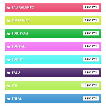
SAWAHLUNTO
1
SINGAPURA
3
SUIR SYAM
1
SUMBAR
9
SUMUT
2
TALU
2
TNI
14
TNI AL
1