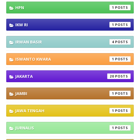
HPN
1
IKW RI
1
IRWAN BASIR
4
ISWANTO KWARA
1
JAKARTA
20
JAMBI
1
JAWA TENGAH
1
JURNALIS
1