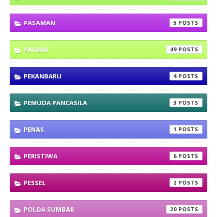
PASAMAN
5
PASBAR
49
PEKANBARU
4
PEMUDA PANCASILA
3
PENAS
1
PERISTIWA
6
PESSEL
2
POLDA SUMBAR
20