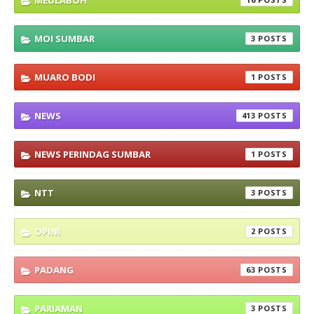
MEULABOH
MOI SUMBAR
3
MUARO BODI
1
NEWS
413
NEWS PERINDAG SUMBAR
1
NTT
3
OPINI
2
PADANG
63
PARIAMAN
3