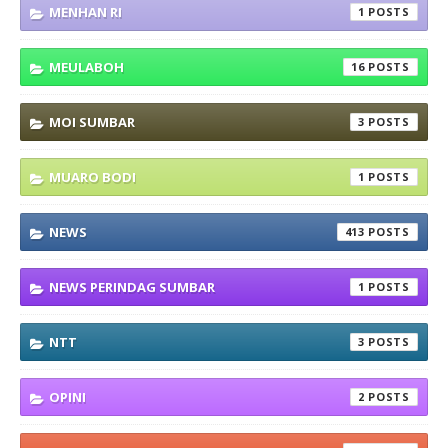
MENHAN RI
1
MEULABOH
16
MOI SUMBAR
3
MUARO BODI
1
NEWS
413
NEWS PERINDAG SUMBAR
1
NTT
3
OPINI
2