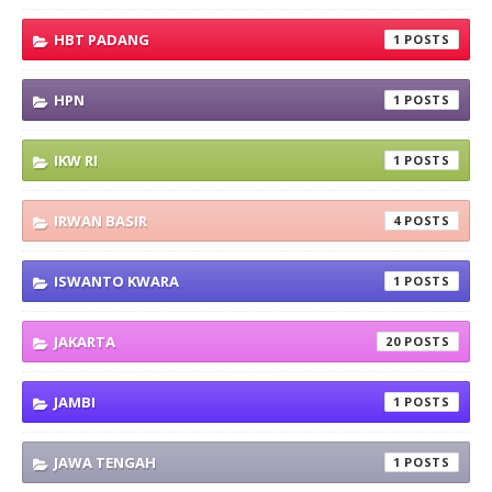
HBT PADANG
1
HPN
1
IKW RI
1
IRWAN BASIR
4
ISWANTO KWARA
1
JAKARTA
20
JAMBI
1
JAWA TENGAH
1