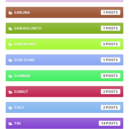
SARLINA
1
SAWAHLUNTO
1
SINGAPURA
3
SUIR SYAM
1
SUMBAR
9
SUMUT
2
TALU
2
TNI
14