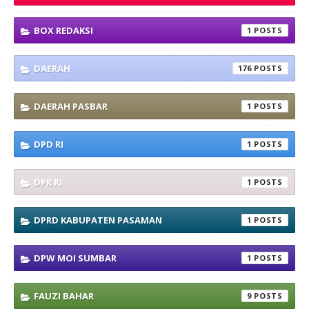
BOX REDAKSI
1
DAERAH
176
DAERAH PASBAR
1
DPD RI
1
DPR RI
1
DPRD KABUPATEN PASAMAN
1
DPW MOI SUMBAR
1
FAUZI BAHAR
9