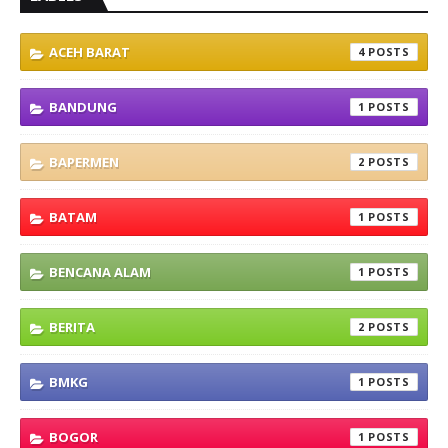
ACEH BARAT
4
BANDUNG
1
BAPERMEN
2
BATAM
1
BENCANA ALAM
1
BERITA
2
BMKG
1
BOGOR
1