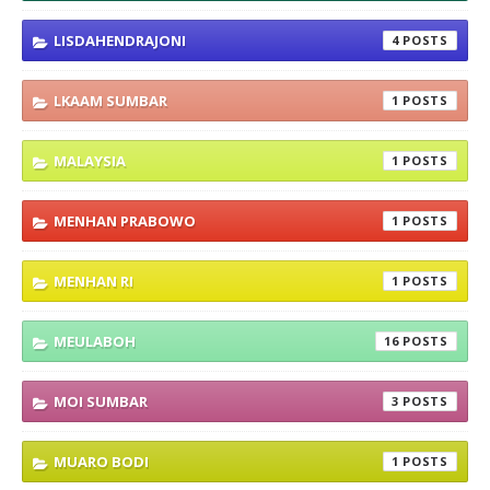
LISDAHENDRAJONI
4
LKAAM SUMBAR
1
MALAYSIA
1
MENHAN PRABOWO
1
MENHAN RI
1
MEULABOH
16
MOI SUMBAR
3
MUARO BODI
1