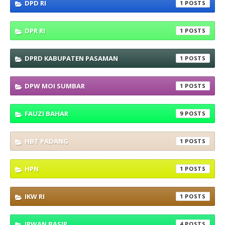
DPD RI
1
DPR RI
1
DPRD KABUPATEN PASAMAN
1
DPW MOI SUMBAR
1
FAUZI BAHAR
9
HBT PADANG
1
HPN
1
IKW RI
1
IRWAN BASIR
4