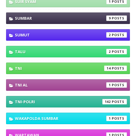
SUIR SYAM
1
SUMBAR
9
SUMUT
2
TALU
2
TNI
14
TNI AL
1
TNI-POLRI
142
WAKAPOLDA SUMBAR
1
WARTAWAN
1