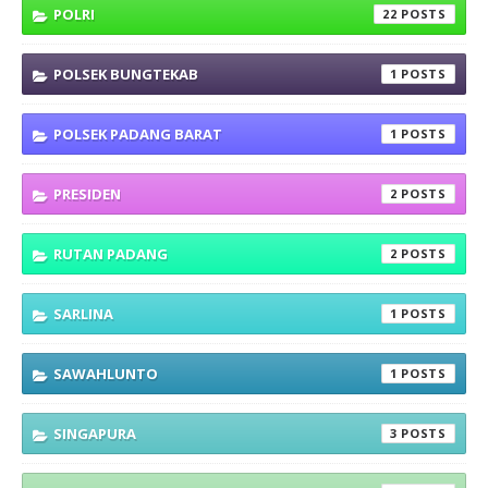
POLRI
22
POLSEK BUNGTEKAB
1
POLSEK PADANG BARAT
1
PRESIDEN
2
RUTAN PADANG
2
SARLINA
1
SAWAHLUNTO
1
SINGAPURA
3