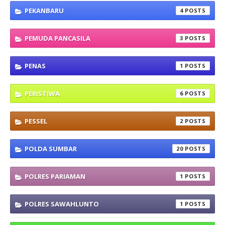
PEKANBARU
4
PEMUDA PANCASILA
3
PENAS
1
PERISTIWA
6
PESSEL
2
POLDA SUMBAR
20
POLRES PARIAMAN
1
POLRES SAWAHLUNTO
1