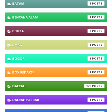
BATAM
1
BENCANA ALAM
1
BERITA
2
BMKG
1
BOGOR
1
BOX REDAKSI
1
DAERAH
176
DAERAH PASBAR
1