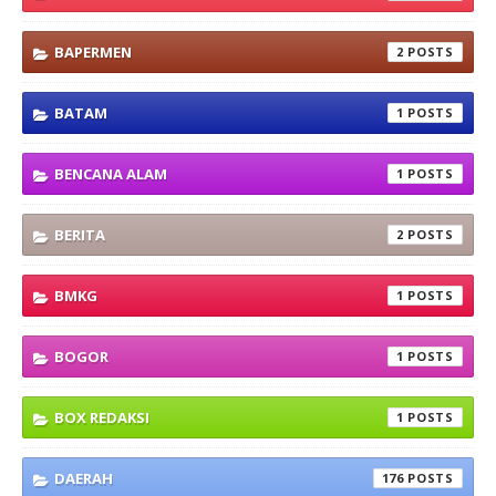
BAPERMEN
2
BATAM
1
BENCANA ALAM
1
BERITA
2
BMKG
1
BOGOR
1
BOX REDAKSI
1
DAERAH
176