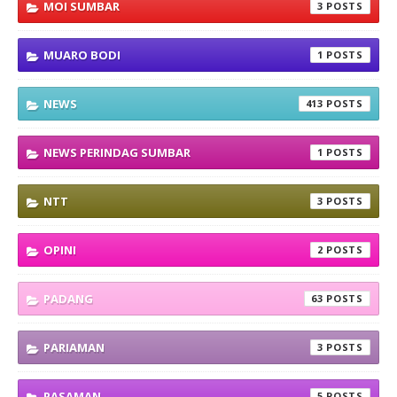
MOI SUMBAR
3
MUARO BODI
1
NEWS
413
NEWS PERINDAG SUMBAR
1
NTT
3
OPINI
2
PADANG
63
PARIAMAN
3
PASAMAN
5