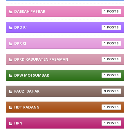
DAERAH PASBAR
1
DPD RI
1
DPR RI
1
DPRD KABUPATEN PASAMAN
1
DPW MOI SUMBAR
1
FAUZI BAHAR
9
HBT PADANG
1
HPN
1