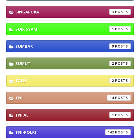
SINGAPURA
3
SUIR SYAM
1
SUMBAR
9
SUMUT
2
TALU
2
TNI
14
TNI AL
1
TNI-POLRI
142