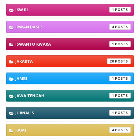
IKW RI
1
IRWAN BASIR
4
ISWANTO KWARA
1
JAKARTA
20
JAMBI
1
JAWA TENGAH
1
JURNALIS
1
KAJAI
4