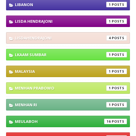
LIBANON
1
LISDA HENDRAJONI
1
LISDAHENDRAJONI
4
LKAAM SUMBAR
1
MALAYSIA
1
MENHAN PRABOWO
1
MENHAN RI
1
MEULABOH
16