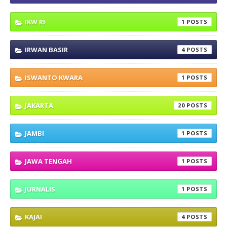
IKW RI
1
IRWAN BASIR
4
ISWANTO KWARA
1
JAKARTA
20
JAMBI
1
JAWA TENGAH
1
JURNALIS
1
KAJAI
4