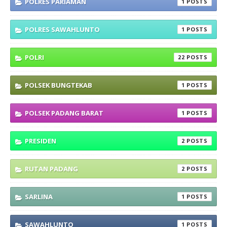
POLRES PARIAMAN
1
POLRES SAWAHLUNTO
1
POLRI
22
POLSEK BUNGTEKAB
1
POLSEK PADANG BARAT
1
PRESIDEN
2
RUTAN PADANG
2
SARLINA
1
SAWAHLUNTO
1