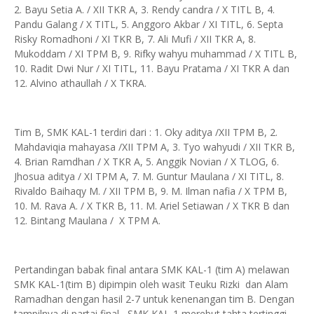
2. Bayu Setia A. / XII TKR A, 3. Rendy candra / X TITL B, 4.
Pandu Galang / X TITL, 5. Anggoro Akbar / XI TITL, 6. Septa
Risky Romadhoni / XI TKR B, 7. Ali Mufi / XII TKR A, 8.
Mukoddam / XI TPM B, 9. Rifky wahyu muhammad / X TITL B,
10. Radit Dwi Nur / XI TITL, 11. Bayu Pratama / XI TKR A dan
12. Alvino athaullah / X TKRA.
Tim B, SMK KAL-1 terdiri dari : 1. Oky aditya /XII TPM B, 2.
Mahdaviqia mahayasa /XII TPM A, 3. Tyo wahyudi / XII TKR B,
4. Brian Ramdhan / X TKR A, 5. Anggik Novian / X TLOG, 6.
Jhosua aditya / XI TPM A, 7. M. Guntur Maulana / XI TITL, 8.
Rivaldo Baihaqy M. / XII TPM B, 9. M. Ilman nafia / X TPM B,
10. M. Rava A. / X TKR B, 11. M. Ariel Setiawan / X TKR B dan
12. Bintang Maulana / X TPM A.
Pertandingan babak final antara SMK KAL-1 (tim A) melawan
SMK KAL-1(tim B) dipimpin oleh wasit Teuku Rizki dan Alam
Ramadhan dengan hasil 2-7 untuk kenenangan tim B. Dengan
tampilnya di partai final , SMK KAL-1 merebut tahta tertinggi