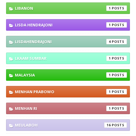
LIBANON
1
LISDA HENDRAJONI
1
LISDAHENDRAJONI
4
LKAAM SUMBAR
1
MALAYSIA
1
MENHAN PRABOWO
1
MENHAN RI
1
MEULABOH
16