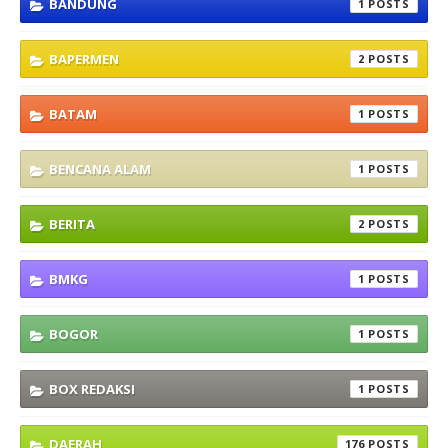
BANDUNG
1
BAPERMEN
2
BATAM
1
BENCANA ALAM
1
BERITA
2
BMKG
1
BOGOR
1
BOX REDAKSI
1
DAERAH
176