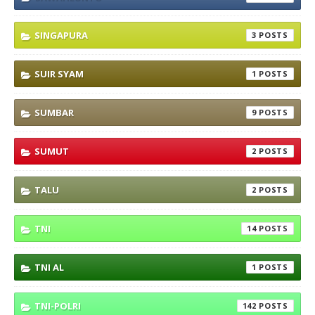
SINGAPURA
3
SUIR SYAM
1
SUMBAR
9
SUMUT
2
TALU
2
TNI
14
TNI AL
1
TNI-POLRI
142