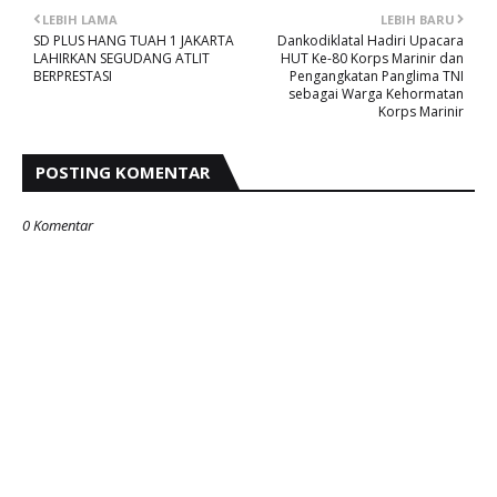
LEBIH LAMA
LEBIH BARU
SD PLUS HANG TUAH 1 JAKARTA
Dankodiklatal Hadiri Upacara
LAHIRKAN SEGUDANG ATLIT
HUT Ke-80 Korps Marinir dan
BERPRESTASI
Pengangkatan Panglima TNI
sebagai Warga Kehormatan
Korps Marinir
POSTING KOMENTAR
0 Komentar