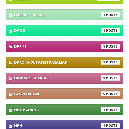
DAERAH PASBAR
1
DPD RI
1
DPR RI
1
DPRD KABUPATEN PASAMAN
1
DPW MOI SUMBAR
1
FAUZI BAHAR
9
HBT PADANG
1
HPN
1