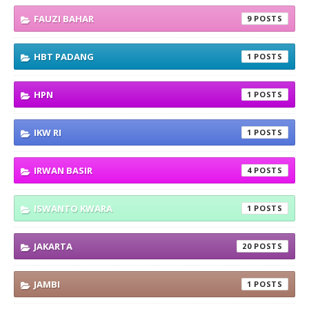
FAUZI BAHAR
9
HBT PADANG
1
HPN
1
IKW RI
1
IRWAN BASIR
4
ISWANTO KWARA
1
JAKARTA
20
JAMBI
1