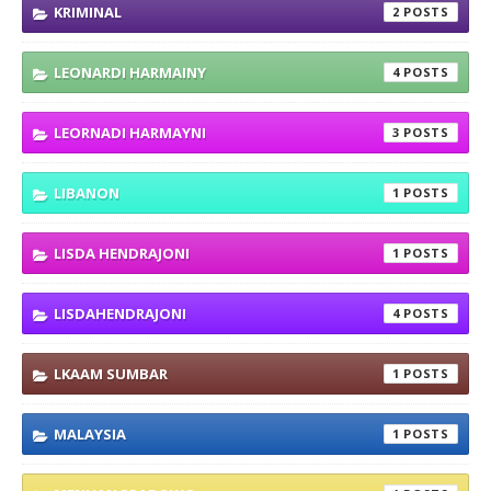
KRIMINAL
2
LEONARDI HARMAINY
4
LEORNADI HARMAYNI
3
LIBANON
1
LISDA HENDRAJONI
1
LISDAHENDRAJONI
4
LKAAM SUMBAR
1
MALAYSIA
1