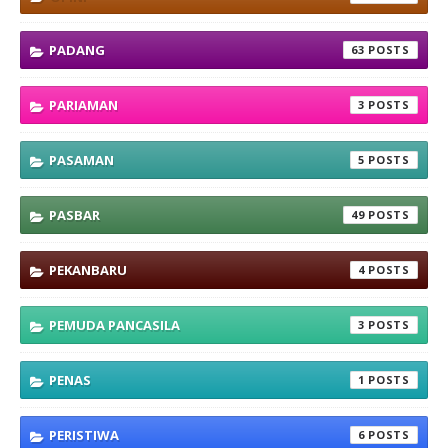
PADANG
63
PARIAMAN
3
PASAMAN
5
PASBAR
49
PEKANBARU
4
PEMUDA PANCASILA
3
PENAS
1
PERISTIWA
6