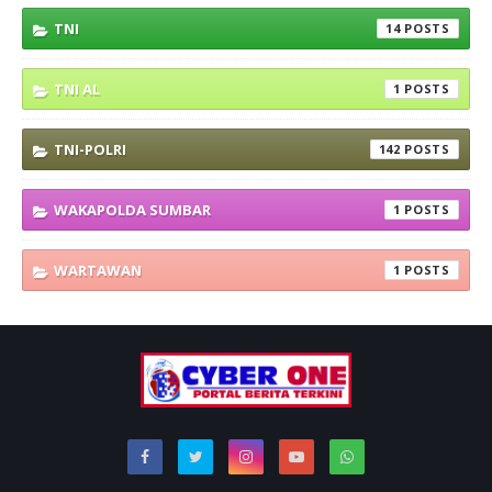
TNI
14
TNI AL
1
TNI-POLRI
142
WAKAPOLDA SUMBAR
1
WARTAWAN
1