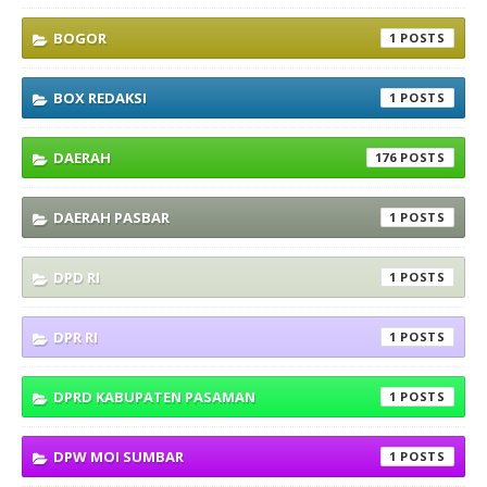
BOGOR
1
BOX REDAKSI
1
DAERAH
176
DAERAH PASBAR
1
DPD RI
1
DPR RI
1
DPRD KABUPATEN PASAMAN
1
DPW MOI SUMBAR
1