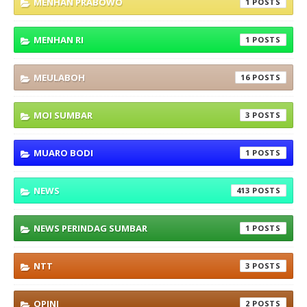
MENHAN PRABOWO
1
MENHAN RI
1
MEULABOH
16
MOI SUMBAR
3
MUARO BODI
1
NEWS
413
NEWS PERINDAG SUMBAR
1
NTT
3
OPINI
2