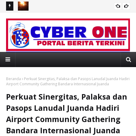
D
Duka Menyelimuti Warga Simpang Timbo Abu Kajai, Relawan
Sa
 di RSUD
STAK Buka Penggalangan Dana Bantu Korban Kebakaran
Tal
ESMI PORTAL BERITA MEDIAONLINE CYBER O
Beranda
Perkuat Sinergitas, Palaksa dan Pasops Lanudal Juanda Hadiri
Airport Community Gathering Bandara Internasional Juanda ‎
Perkuat Sinergitas, Palaksa dan
Pasops Lanudal Juanda Hadiri
Airport Community Gathering
Bandara Internasional Juanda ‎