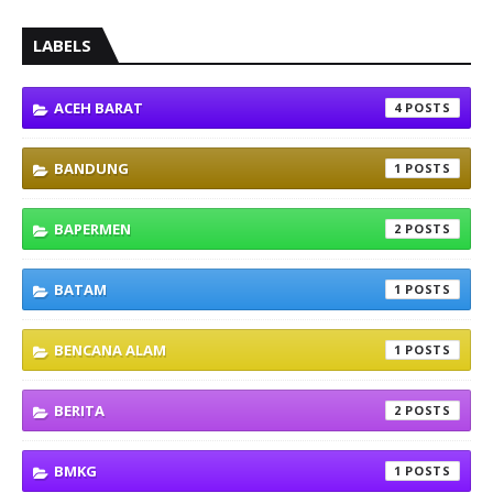
LABELS
ACEH BARAT
4
BANDUNG
1
BAPERMEN
2
BATAM
1
BENCANA ALAM
1
BERITA
2
BMKG
1