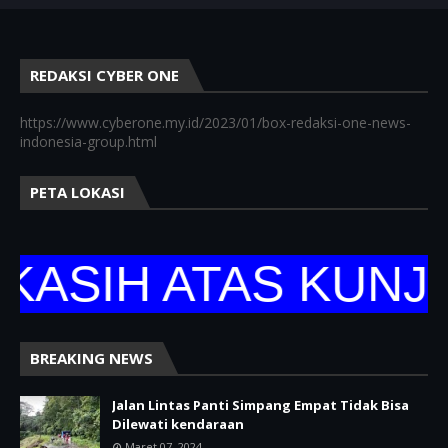
REDAKSI CYBER ONE
https://www.cyberone.my.id/2023/01/box-redaksi-one-news-
indonesia-group.html
PETA LOKASI
IH ATAS KUNJUNG
BREAKING NEWS
Jalan Lintas Panti Simpang Empat Tidak Bisa
Dilewati kendaraan
Maret 07, 2024