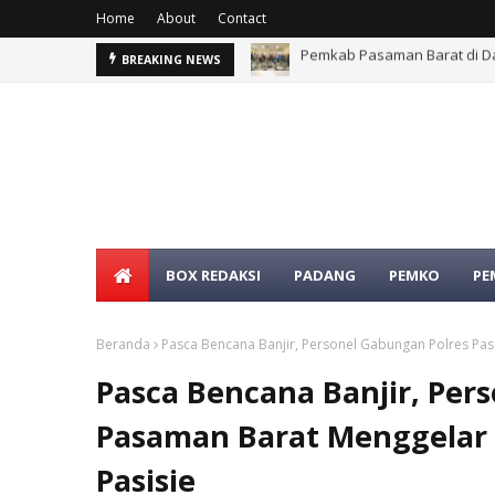
Home
About
Contact
rat
Duka Menyelimuti Warga Si
BREAKING NEWS
BOX REDAKSI
PADANG
PEMKO
PE
Beranda
Pasca Bencana Banjir, Personel Gabungan Polres Pas
Pasca Bencana Banjir, Per
Pasaman Barat Menggelar P
Pasisie