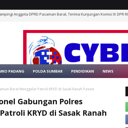
mpang Timbo Abu Kajai, Relawan STAK Buka Penggalangan Dana Bantu K
MKO PADANG
POLDA SUMBAR
PENDIDIKAN
NEWS
SELAMAT DATA
aman Barat Menggelar Patroli KRYD di Sasak Ranah Pasisie
sonel Gabungan Polres
atroli KRYD di Sasak Ranah