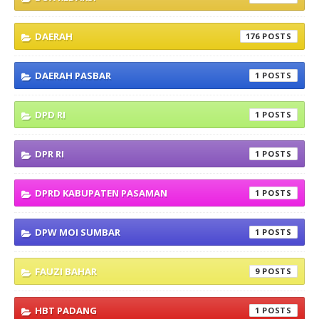
DAERAH
176
DAERAH PASBAR
1
DPD RI
1
DPR RI
1
DPRD KABUPATEN PASAMAN
1
DPW MOI SUMBAR
1
FAUZI BAHAR
9
HBT PADANG
1