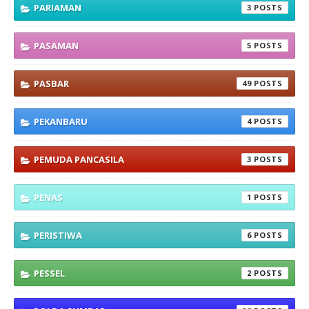
PARIAMAN
3
PASAMAN
5
PASBAR
49
PEKANBARU
4
PEMUDA PANCASILA
3
PENAS
1
PERISTIWA
6
PESSEL
2