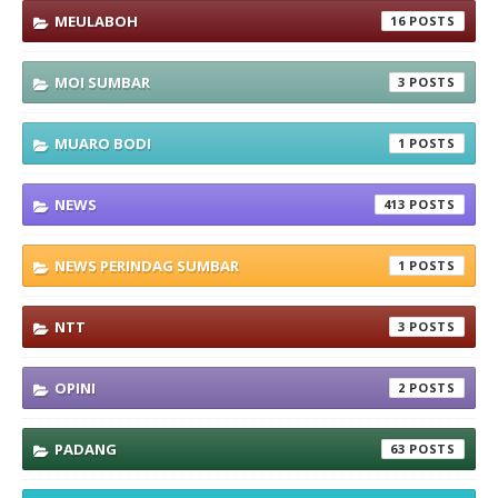
MEULABOH
16
MOI SUMBAR
3
MUARO BODI
1
NEWS
413
NEWS PERINDAG SUMBAR
1
NTT
3
OPINI
2
PADANG
63