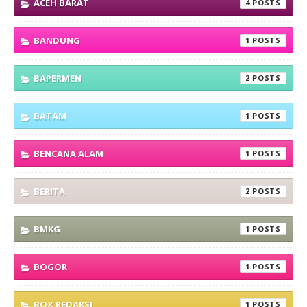
ACEH BARAT
4
BANDUNG
1
BAPERMEN
2
BATAM
1
BENCANA ALAM
1
BERITA
2
BMKG
1
BOGOR
1
BOX REDAKSI
1