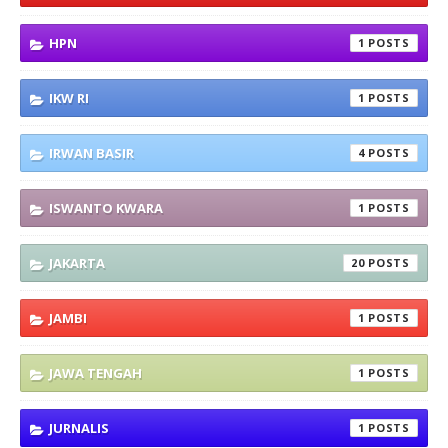
HPN
1
IKW RI
1
IRWAN BASIR
4
ISWANTO KWARA
1
JAKARTA
20
JAMBI
1
JAWA TENGAH
1
JURNALIS
1