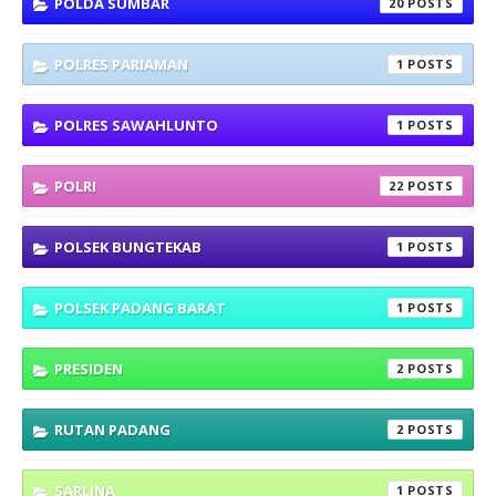
POLDA SUMBAR
20
POLRES PARIAMAN
1
POLRES SAWAHLUNTO
1
POLRI
22
POLSEK BUNGTEKAB
1
POLSEK PADANG BARAT
1
PRESIDEN
2
RUTAN PADANG
2
SARLINA
1