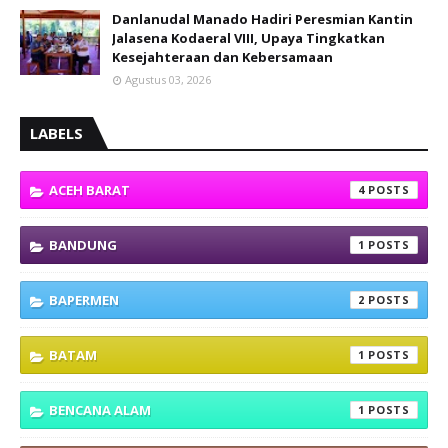
Danlanudal Manado Hadiri Peresmian Kantin
Jalasena Kodaeral VIII, Upaya Tingkatkan
Kesejahteraan dan Kebersamaan
Agustus 03, 2026
LABELS
ACEH BARAT
4
BANDUNG
1
BAPERMEN
2
BATAM
1
BENCANA ALAM
1