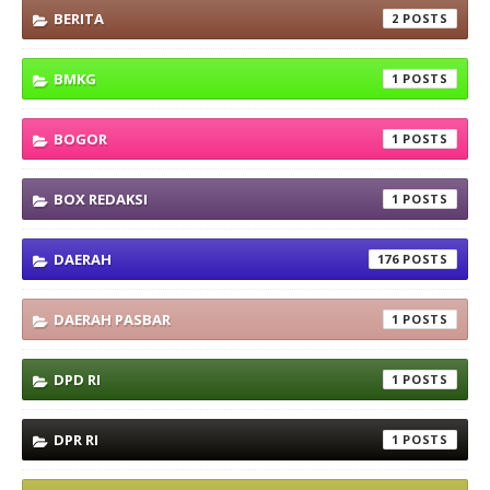
BERITA
2
BMKG
1
BOGOR
1
BOX REDAKSI
1
DAERAH
176
DAERAH PASBAR
1
DPD RI
1
DPR RI
1