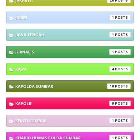
JAKARTA
20
JAMBI
1
JAWA TENGAH
1
JURNALIS
1
KAJAI
4
KAPOLDA SUMBAR
10
KAPOLRI
9
KEJATI SUMBAR
1
KHABID HUMAS POLDA SUMBAR
1