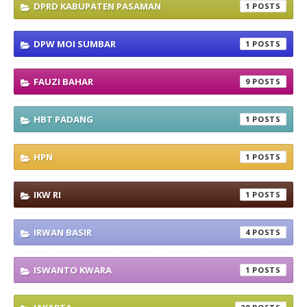
DPRD KABUPATEN PASAMAN
1
DPW MOI SUMBAR
1
FAUZI BAHAR
9
HBT PADANG
1
HPN
1
IKW RI
1
IRWAN BASIR
4
ISWANTO KWARA
1