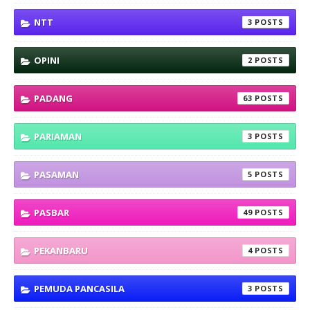
NTT
3
OPINI
2
PADANG
63
PARIAMAN
3
PASAMAN
5
PASBAR
49
PEKANBARU
4
PEMUDA PANCASILA
3