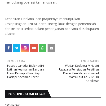
mendukung operasi kemanusiaan.
Kehadiran Danlanal dan prajuritnya menunjukkan
kesiapsiagaan TNI AL serta sinergi kuat dengan pemerintah
dan instansi terkait dalam penanganan bencana di Kabupaten
Cilacap.
LEBIH LAMA
LEBIH BARU
Pasops Lanudal Biak Hadiri
Wadan Kodaeral V Hadiri
Latihan Keamanan Bandara
Upacara Penetapan Pelatihan
Frans Kaisiepo Biak: Siap
Dasar Kemiliteran Komcad
Hadapi Ancaman Teror
Matra Laut TA. 2025 Di
Kodikmar
POSTING KOMENTAR
0 Komentar