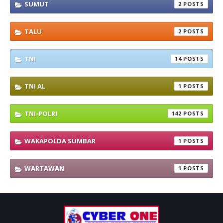
SUMUT
2
TALU
2
TNI
14
TNI AL
1
TNI-POLRI
142
WAKAPOLDA SUMBAR
1
WARTAWAN
1