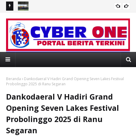
MERIAHKAN HUT KEMERDEKAAN, KODAERAL XIII GELAR
Sam
an Emas
PERLOMBAAN/ PERTANDINGAN INSPIRATIF
Ma
 WEBSITE RESMI PORTAL BERITA MEDIAONLI
Beranda
Dankodaeral V Hadiri Grand Opening Seven Lakes Festival
Probolinggo 2025 di Ranu Segaran
Dankodaeral V Hadiri Grand
Opening Seven Lakes Festival
Probolinggo 2025 di Ranu
Segaran