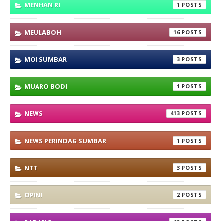
MENHAN RI
1
MEULABOH
16
MOI SUMBAR
3
MUARO BODI
1
NEWS
413
NEWS PERINDAG SUMBAR
1
NTT
3
OPINI
2