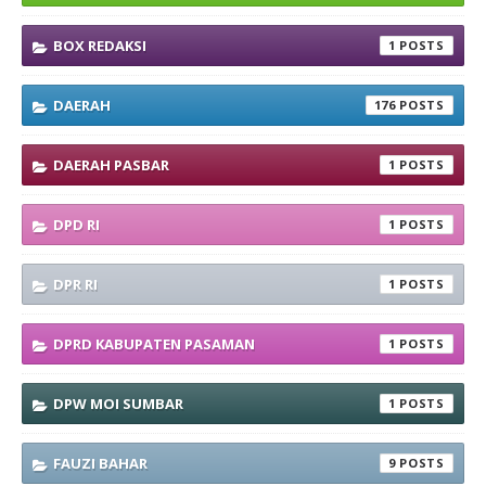
BOX REDAKSI
1
DAERAH
176
DAERAH PASBAR
1
DPD RI
1
DPR RI
1
DPRD KABUPATEN PASAMAN
1
DPW MOI SUMBAR
1
FAUZI BAHAR
9