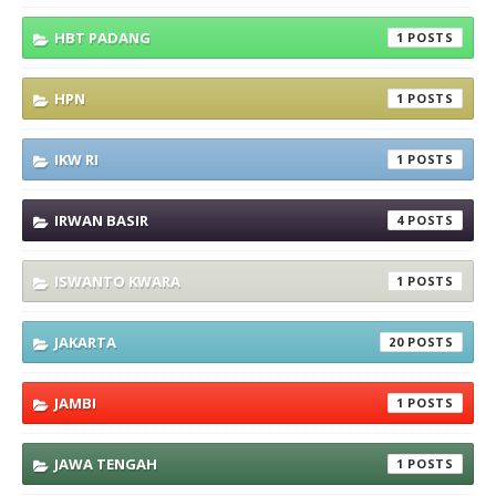
HBT PADANG
1
HPN
1
IKW RI
1
IRWAN BASIR
4
ISWANTO KWARA
1
JAKARTA
20
JAMBI
1
JAWA TENGAH
1