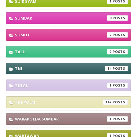
SUIR SYAM
1
SUMBAR
9
SUMUT
2
TALU
2
TNI
14
TNI AL
1
TNI-POLRI
142
WAKAPOLDA SUMBAR
1
WARTAWAN
1