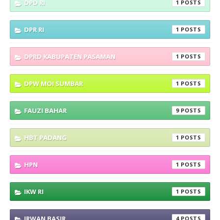
DPD RI
1
DPR RI
1
DPRD KABUPATEN PASAMAN
1
DPW MOI SUMBAR
1
FAUZI BAHAR
9
HBT PADANG
1
HPN
1
IKW RI
1
IRWAN BASIR
4