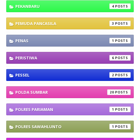
PEKANBARU
4
PEMUDA PANCASILA
3
PENAS
1
PERISTIWA
6
PESSEL
2
POLDA SUMBAR
20
POLRES PARIAMAN
1
POLRES SAWAHLUNTO
1