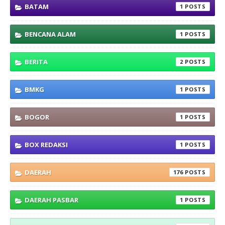
BATAM
1
BENCANA ALAM
1
BERITA
2
BMKG
1
BOGOR
1
BOX REDAKSI
1
DAERAH
176
DAERAH PASBAR
1