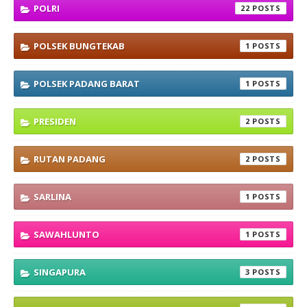
POLRI
22
POLSEK BUNGTEKAB
1
POLSEK PADANG BARAT
1
PRESIDEN
2
RUTAN PADANG
2
SARLINA
1
SAWAHLUNTO
1
SINGAPURA
3