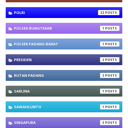
POLRI
22
POLSEK BUNGTEKAB
1
POLSEK PADANG BARAT
1
PRESIDEN
2
RUTAN PADANG
2
SARLINA
1
SAWAHLUNTO
1
SINGAPURA
3