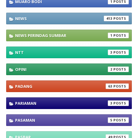
MUARO BODI
1
NEWS
413
NEWS PERINDAG SUMBAR
1
NTT
3
OPINI
2
PADANG
63
PARIAMAN
3
PASAMAN
5
PASBAR
49