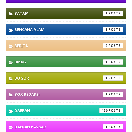
BATAM
1
BENCANA ALAM
1
BERITA
2
BMKG
1
BOGOR
1
BOX REDAKSI
1
DAERAH
176
DAERAH PASBAR
1