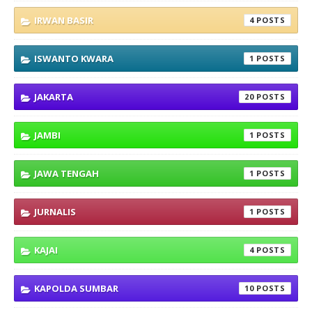
IRWAN BASIR
4
ISWANTO KWARA
1
JAKARTA
20
JAMBI
1
JAWA TENGAH
1
JURNALIS
1
KAJAI
4
KAPOLDA SUMBAR
10