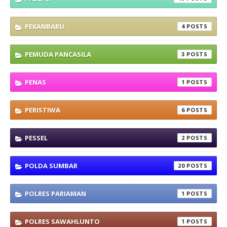
PEKANBARU
4
PEMUDA PANCASILA
3
PENAS
1
PERISTIWA
6
PESSEL
2
POLDA SUMBAR
20
POLRES PARIAMAN
1
POLRES SAWAHLUNTO
1