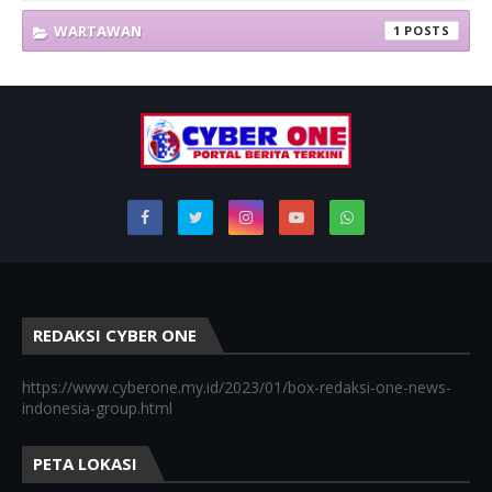
WARTAWAN
1
REDAKSI CYBER ONE
https://www.cyberone.my.id/2023/01/box-redaksi-one-news-
indonesia-group.html
PETA LOKASI