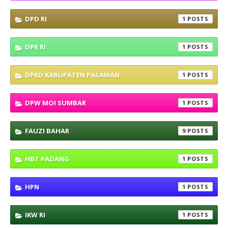
DPD RI
1
DPR RI
1
DPRD KABUPATEN PASAMAN
1
DPW MOI SUMBAR
1
FAUZI BAHAR
9
HBT PADANG
1
HPN
1
IKW RI
1