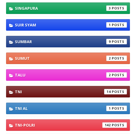
SINGAPURA
3
SUIR SYAM
1
SUMBAR
9
SUMUT
2
TALU
2
TNI
14
TNI AL
1
TNI-POLRI
142