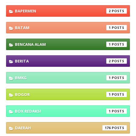
BAPERMEN
2
BATAM
1
BENCANA ALAM
1
BERITA
2
BMKG
1
BOGOR
1
BOX REDAKSI
1
DAERAH
176