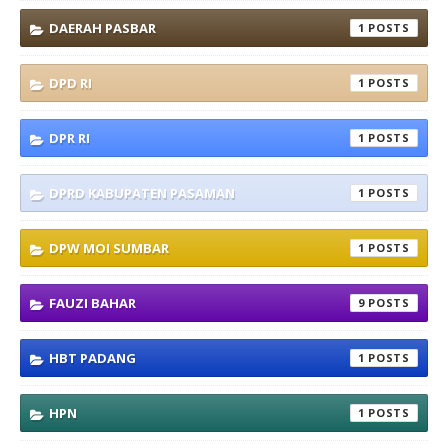
DAERAH PASBAR
1
DPD RI
1
DPR RI
1
DPRD KABUPATEN PASAMAN
1
DPW MOI SUMBAR
1
FAUZI BAHAR
9
HBT PADANG
1
HPN
1