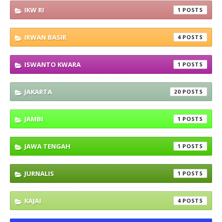
IKW RI
1
IRWAN BASIR
4
ISWANTO KWARA
1
JAKARTA
20
JAMBI
1
JAWA TENGAH
1
JURNALIS
1
KAJAI
4