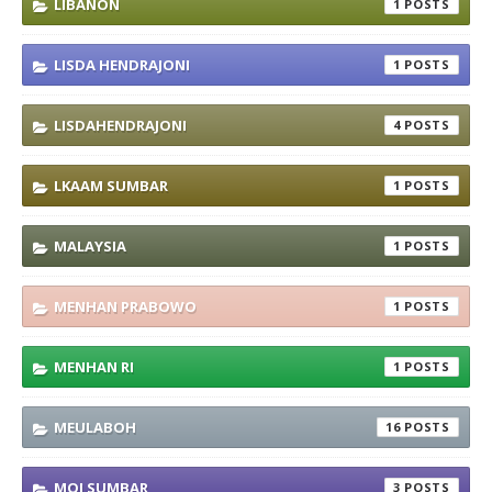
LIBANON
1
LISDA HENDRAJONI
1
LISDAHENDRAJONI
4
LKAAM SUMBAR
1
MALAYSIA
1
MENHAN PRABOWO
1
MENHAN RI
1
MEULABOH
16
MOI SUMBAR
3