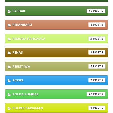
PASBAR
49
PEKANBARU
4
PEMUDA PANCASILA
3
PENAS
1
PERISTIWA
6
PESSEL
2
POLDA SUMBAR
20
POLRES PARIAMAN
1