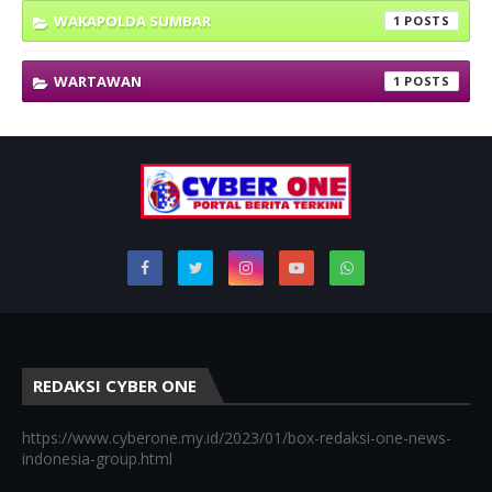
WAKAPOLDA SUMBAR
1
WARTAWAN
1
REDAKSI CYBER ONE
https://www.cyberone.my.id/2023/01/box-redaksi-one-news-
indonesia-group.html