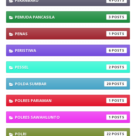
PEKANBARU
4
PEMUDA PANCASILA
3
PENAS
1
PERISTIWA
6
PESSEL
2
POLDA SUMBAR
20
POLRES PARIAMAN
1
POLRES SAWAHLUNTO
1
POLRI
22