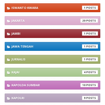
ISWANTO KWARA
1
JAKARTA
20
JAMBI
1
JAWA TENGAH
1
JURNALIS
1
KAJAI
4
KAPOLDA SUMBAR
10
KAPOLRI
9