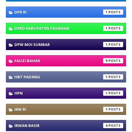
DPR RI
1
DPRD KABUPATEN PASAMAN
1
DPW MOI SUMBAR
1
FAUZI BAHAR
9
HBT PADANG
1
HPN
1
IKW RI
1
IRWAN BASIR
4