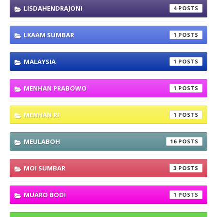
LISDAHENDRAJONI
4
LKAAM SUMBAR
1
MALAYSIA
1
MENHAN PRABOWO
1
MENHAN RI
1
MEULABOH
16
MOI SUMBAR
3
MUARO BODI
1