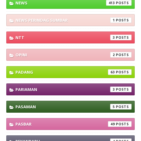
NEWS
413
NEWS PERINDAG SUMBAR
1
NTT
3
OPINI
2
PADANG
63
PARIAMAN
3
PASAMAN
5
PASBAR
49