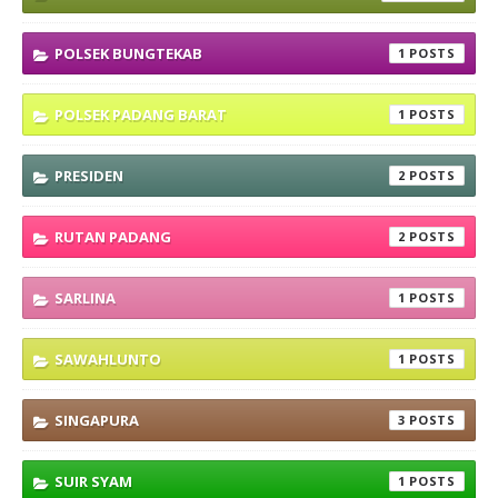
POLSEK BUNGTEKAB
1
POLSEK PADANG BARAT
1
PRESIDEN
2
RUTAN PADANG
2
SARLINA
1
SAWAHLUNTO
1
SINGAPURA
3
SUIR SYAM
1