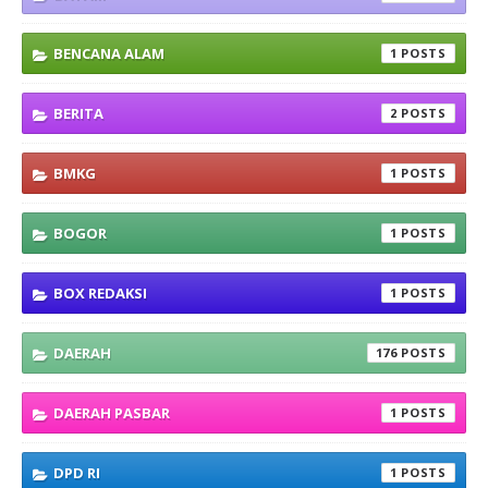
BENCANA ALAM
1
BERITA
2
BMKG
1
BOGOR
1
BOX REDAKSI
1
DAERAH
176
DAERAH PASBAR
1
DPD RI
1