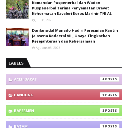
Komandan Puspenerbal dan Wadan
Puspenerbal Terima Penyematan Brevet
Kehormatan Kavaleri Korps Marinir TNI AL
Juli 31, 2026
Danlanudal Manado Hadiri Peresmian Kantin
Jalasena Kodaeral VIII, Upaya Tingkatkan
Kesejahteraan dan Kebersamaan
Agustus 03, 2026
LABELS
ACEH BARAT
4
BANDUNG
1
BAPERMEN
2
BATAM
1