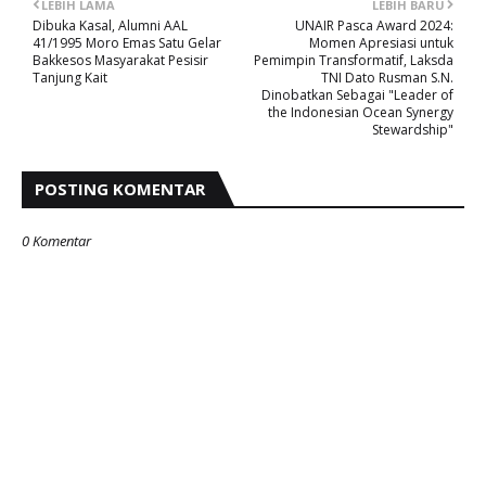
LEBIH LAMA
LEBIH BARU
Dibuka Kasal, Alumni AAL
UNAIR Pasca Award 2024:
41/1995 Moro Emas Satu Gelar
Momen Apresiasi untuk
Bakkesos Masyarakat Pesisir
Pemimpin Transformatif, Laksda
Tanjung Kait
TNI Dato Rusman S.N.
Dinobatkan Sebagai "Leader of
the Indonesian Ocean Synergy
Stewardship"
POSTING KOMENTAR
0 Komentar