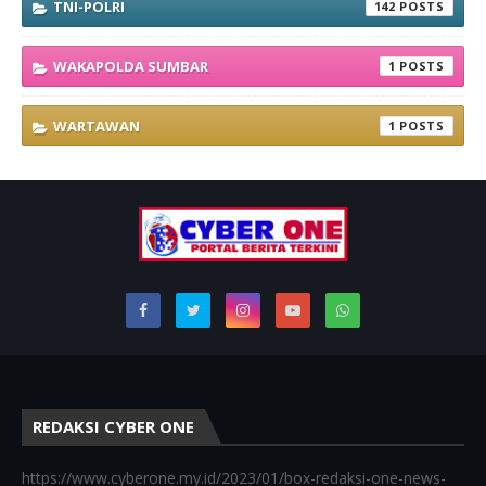
TNI-POLRI
142
WAKAPOLDA SUMBAR
1
WARTAWAN
1
REDAKSI CYBER ONE
https://www.cyberone.my.id/2023/01/box-redaksi-one-news-