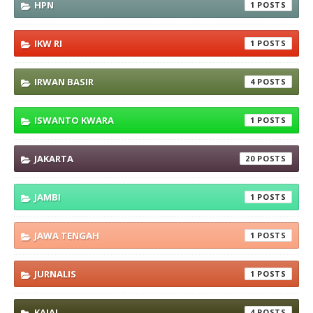
HPN
1
IKW RI
1
IRWAN BASIR
4
ISWANTO KWARA
1
JAKARTA
20
JAMBI
1
JAWA TENGAH
1
JURNALIS
1
KAJAI
4