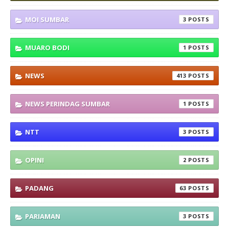
MOI SUMBAR
3
MUARO BODI
1
NEWS
413
NEWS PERINDAG SUMBAR
1
NTT
3
OPINI
2
PADANG
63
PARIAMAN
3