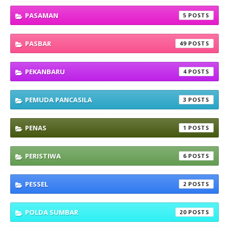
PASAMAN
5
PASBAR
49
PEKANBARU
4
PEMUDA PANCASILA
3
PENAS
1
PERISTIWA
6
PESSEL
2
POLDA SUMBAR
20