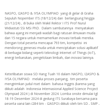
NASPO, I2ASPO & IYSA OLYMPIAD yang di gelar di Graha
Sepuluh Nopember ITS (18/12/24) dan berlangsung hingga
(21/12/24) , di buka oleh Wakil Rektor I ITS Prof Nurul
Widiastuti SSi MSi PhD. Dalam sambutannya menyatakan
bahwa ajang ini menjadi wadah bagi ratusan ilmuwan muda
dari 15 negara untuk memamerkan inovasi terbaik mereka.
Dengan total peserta mencapai 793 tim, kompetisi ini
mendorong generasi muda untuk menciptakan solusi aplikatif
di berbagai bidang seperti teknologi Internet of Things (IoT),
energi terbarukan, pengelolaan limbah, dan inovasi lainnya.
Keterlibatan siswa SD Hang Tuah 10 dalam NASPO, I2ASPO &
IYSA OLYMPIAD melalui proses panjang, tim peserta
mengirimkan judul riset dalam bahasa Inggris (karena yang
diikuti adalah Indonesia Internasional Applied Science Project
Olympiad 2024 ) di November 2024. Lomba onsite dimulai tgl
18-19 Desember 2024 di gedung ITS Surabaya bersama para
peserta yang lain (284 tim - I2ASPO) diikuti oleh tim SD , SMP ,