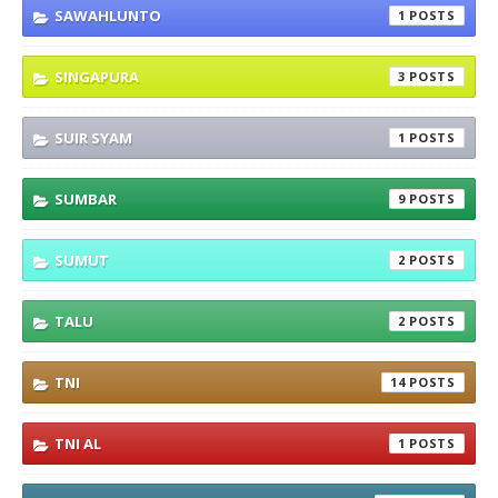
SAWAHLUNTO
1
SINGAPURA
3
SUIR SYAM
1
SUMBAR
9
SUMUT
2
TALU
2
TNI
14
TNI AL
1