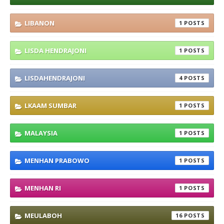
LIBANON
1
LISDA HENDRAJONI
1
LISDAHENDRAJONI
4
LKAAM SUMBAR
1
MALAYSIA
1
MENHAN PRABOWO
1
MENHAN RI
1
MEULABOH
16