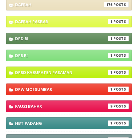
DAERAH
176
DAERAH PASBAR
1
DPD RI
1
DPR RI
1
DPRD KABUPATEN PASAMAN
1
DPW MOI SUMBAR
1
FAUZI BAHAR
9
HBT PADANG
1