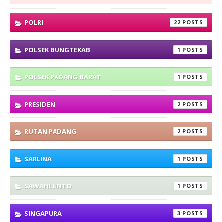
POLRI
22
POLSEK BUNGTEKAB
1
POLSEK PADANG BARAT
1
PRESIDEN
2
RUTAN PADANG
2
SARLINA
1
SAWAHLUNTO
1
SINGAPURA
3