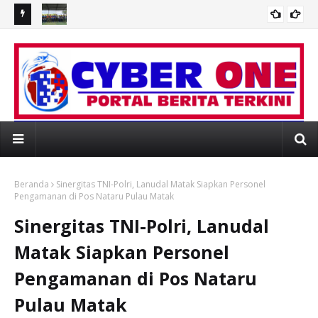
MERIAHKAN HUT KEMERDEKAAN, KODAERAL XIII GELAR
Sam
an Emas
PERLOMBAAN/ PERTANDINGAN INSPIRATIF
Ma
BSITE RESMI PORTAL BERITA MEDIAONLINE 
Beranda
Sinergitas TNI-Polri, Lanudal Matak Siapkan Personel
Pengamanan di Pos Nataru Pulau Matak
Sinergitas TNI-Polri, Lanudal
Matak Siapkan Personel
Pengamanan di Pos Nataru
Pulau Matak