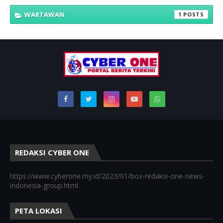
WARTAWAN
1
REDAKSI CYBER ONE
https://www.cyberone.my.id/2023/01/box-redaksi-one-news-
indonesia-group.html
PETA LOKASI