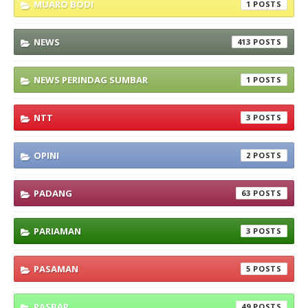
MUARO BODI
1
NEWS
413
NEWS PERINDAG SUMBAR
1
NTT
3
OPINI
2
PADANG
63
PARIAMAN
3
PASAMAN
5
PASBAR
49