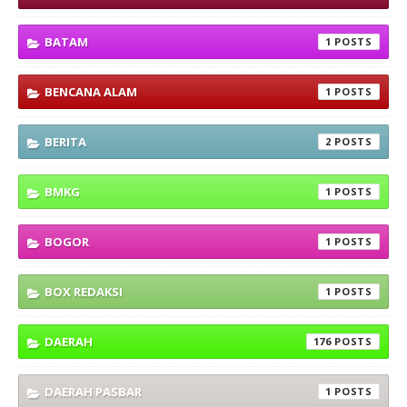
BATAM
1
BENCANA ALAM
1
BERITA
2
BMKG
1
BOGOR
1
BOX REDAKSI
1
DAERAH
176
DAERAH PASBAR
1