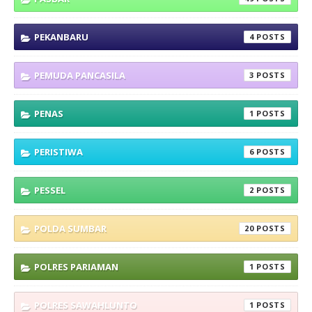
PEKANBARU
4
PEMUDA PANCASILA
3
PENAS
1
PERISTIWA
6
PESSEL
2
POLDA SUMBAR
20
POLRES PARIAMAN
1
POLRES SAWAHLUNTO
1