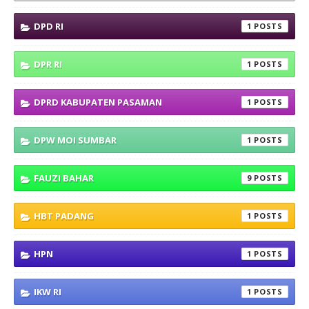
DPD RI
1
DPR RI
1
DPRD KABUPATEN PASAMAN
1
DPW MOI SUMBAR
1
FAUZI BAHAR
9
HBT PADANG
1
HPN
1
IKW RI
1