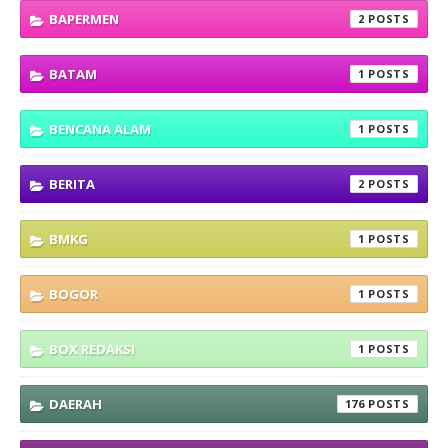
BAPERMEN
2
BATAM
1
BENCANA ALAM
1
BERITA
2
BMKG
1
BOGOR
1
BOX REDAKSI
1
DAERAH
176