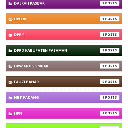
DAERAH PASBAR
1
DPD RI
1
DPR RI
1
DPRD KABUPATEN PASAMAN
1
DPW MOI SUMBAR
1
FAUZI BAHAR
9
HBT PADANG
1
HPN
1