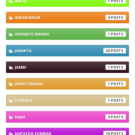
IKW RI
1
IRWAN BASIR
4
ISWANTO KWARA
1
JAKARTA
20
JAMBI
1
JAWA TENGAH
1
JURNALIS
1
KAJAI
4
KAPOLDA SUMBAR
10