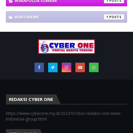
WAKAPOLDA SUMBAR
1
WARTAWAN
1
REDAKSI CYBER ONE
https://www.cyberone.my.id/2023/01/box-redaksi-one-news-
indonesia-group.html