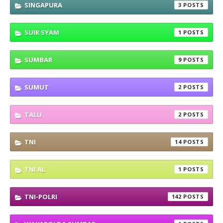
SINGAPURA
3
SUIR SYAM
1
SUMBAR
9
SUMUT
2
TALU
2
TNI
14
TNI AL
1
TNI-POLRI
142