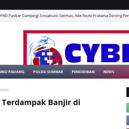
PRD Pasbar Dampingi Sosialisasi Germas, Ade Rezki Pratama Dorong P
MKO PADANG
POLDA SUMBAR
PENDIDIKAN
NEWS
SELAMAT DATANG DI
yumas
 Terdampak Banjir di