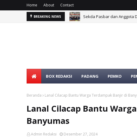
Home
About
Contact
Sekda Pasbar dan Anggota D
BREAKING NEWS
BOX REDAKSI
PADANG
PEMKO
PE
Beranda
Lanal Cilacap Bantu Warga Terdampak Banjir di Ban
Lanal Cilacap Bantu Warga
Banyumas
Admin Redaksi
Desember 27, 2024