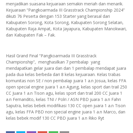
menjadikan suasana kejuaraan semakin meriah dan menarik.
Kejuaraan “Pangkoarmada III Grasstrack Championship 2024”
dikuti 76 Peserta dengan 153 Starter yang berasal dari
Kabupaten Sorong, Kota Sorong, Kabupaten Sorong Selatan,
Kabupaten Raja Ampat, Kota Jayapura, Kabupaten Manokwari,
dan Kabupaten Fak – Fak.
Hasil Grand Final “Pangkoarmada III Grasstrack
Championship”, menghasilkan 7 pembalap yang
mendapatkan gelar juara dan dan 1 pembalap mendapat juara
pada dua kelas berbeda dari 8 kelas kejuaraan. Kelas trabas
komunitas non SE / non pembalap juara 1 a.n Josua, kelas FFA
open special engine juara 1 a.n Agung, kelas sport dan trail 250
CC Juara 1 a.n Tison agu, kelas sport dan trail 200 CC Juara 1
a.n Fernandito, kelas TNI / Polri / ASN PBD juara 1 a.n Fahri
Saputra, kelas bebek modifikasi 130 CC open juara 1 a.n Tison
agu, kelas FFA PBD non special engine juara 1 a.n Marco, dan
kelas bebek modif 130 CC PBD juara 1 a.n Riko Ryt