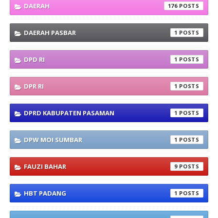
DAERAH
176
DAERAH PASBAR
1
DPD RI
1
DPR RI
1
DPRD KABUPATEN PASAMAN
1
DPW MOI SUMBAR
1
FAUZI BAHAR
9
HBT PADANG
1