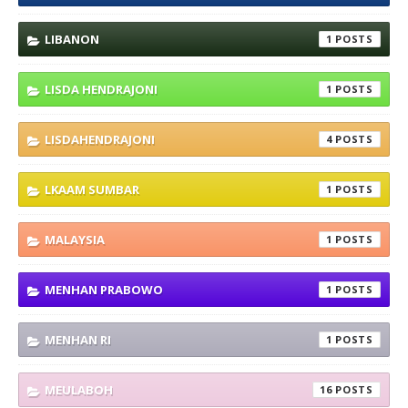
LIBANON
1
LISDA HENDRAJONI
1
LISDAHENDRAJONI
4
LKAAM SUMBAR
1
MALAYSIA
1
MENHAN PRABOWO
1
MENHAN RI
1
MEULABOH
16