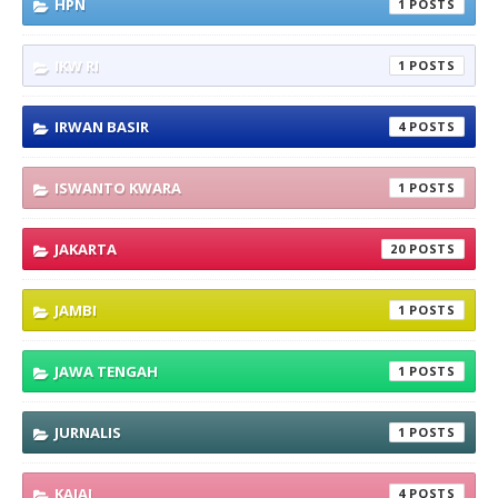
HPN
1
IKW RI
1
IRWAN BASIR
4
ISWANTO KWARA
1
JAKARTA
20
JAMBI
1
JAWA TENGAH
1
JURNALIS
1
KAJAI
4