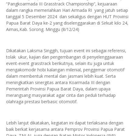
“Pangkoarmada III Grasstrack Championship”, kejuaraan
dalam rangka memeriahkan Hari Armada RI yang jatuh setiap
tanggal 5 Desember 2024 dan sekaligus dengan HUT Provinsi
Papua Barat Daya ke-2 yang diselenggarakan di Sirkuit kilo 24,
Aimas,Kab. Sorong. Minggu (8/12/24)
Dikatakan Laksma Singgih, tujuan event ini sebagai referensi,
tolak ukur, kajian dan pengembangan di penyelenggaaraan
event-event grasstrack berikutnya, selain itu juga untuk
mengakomodir hobi kalangan milenial, penggemar otomotif
dalam membentuk mental dan jasmani lebih kuat. Serta
meningkatkan sinergitas antara Koarmada III dengan
Pemerintah Provinsi Papua Barat Daya, dalam upaya
merangsang masyarakat agar cinta dan peduli terhadap
olahraga prestasi berbasic otomotif.
Lebih lanjut dikatakan, kegiatan ini dapat terlaksana dengan
baik berkat kerjasama antara Pemprov Provinsi Papua Parat
Daya, TNI AL juga dengan Ikatan Motor Indonesia (IMI)