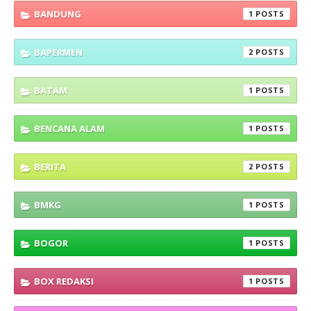
BANDUNG
1
BAPERMEN
2
BATAM
1
BENCANA ALAM
1
BERITA
2
BMKG
1
BOGOR
1
BOX REDAKSI
1