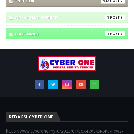
TNI-POLRI
142
WAKAPOLDA SUMBAR
1
WARTAWAN
1
REDAKSI CYBER ONE
https://www.cyberone.my.id/2023/01/box-redaksi-one-news-