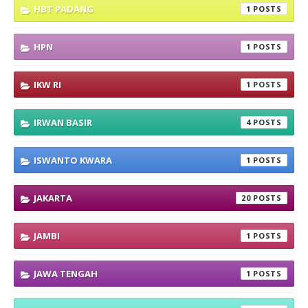
HBT PADANG
1
HPN
1
IKW RI
1
IRWAN BASIR
4
ISWANTO KWARA
1
JAKARTA
20
JAMBI
1
JAWA TENGAH
1