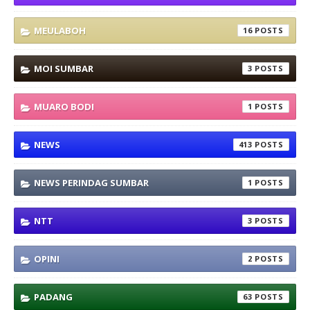
MEULABOH
16
MOI SUMBAR
3
MUARO BODI
1
NEWS
413
NEWS PERINDAG SUMBAR
1
NTT
3
OPINI
2
PADANG
63