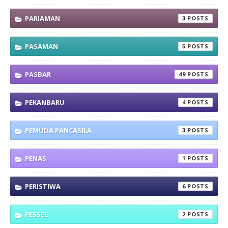
PARIAMAN
3
PASAMAN
5
PASBAR
49
PEKANBARU
4
PEMUDA PANCASILA
3
PENAS
1
PERISTIWA
6
PESSEL
2