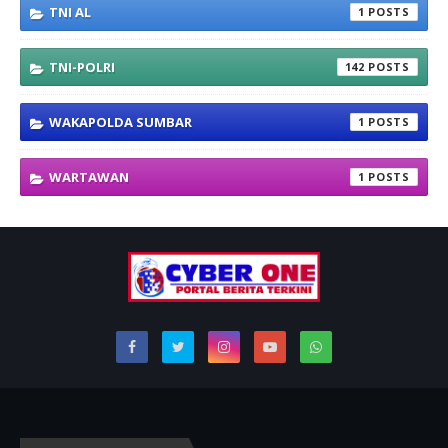
TNI AL
1
TNI-POLRI
142
WAKAPOLDA SUMBAR
1
WARTAWAN
1