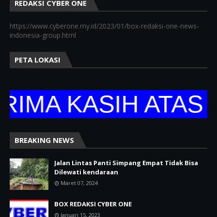
REDAKSI CYBER ONE
https://www.cyberone.my.id/2023/01/box-redaksi-one-news-
indonesia-group.html
PETA LOKASI
A KASIH ATAS KU
BREAKING NEWS
Jalan Lintas Panti Simpang Empat Tidak Bisa
Dilewati kendaraan
Maret 07, 2024
BOX REDAKSI CYBER ONE
Januari 15, 2023