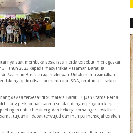
tannya saat membuka sosialisasi Perda tersebut, menegaskan
 3 Tahun 2023 kepada masyarakat Pasaman Barat. Ia
 di Pasaman Barat cukup melimpah. Untuk memaksimalkan
 mendukung optimalisasi pemanfaatan SDA, terutama di sektor
ang devisa terbesar di Sumatera Barat. Tujuan utama Perda
di bidang perkebunan karena sejalan dengan program kerja
tingan untuk bersinergi dan bekerja sama agar sosialisasi
a sama, tujuan ini dapat terwujud dan mampu mensejahterakan
rat, Fera, menyampaikan bahwa tujuan utama Perda yang