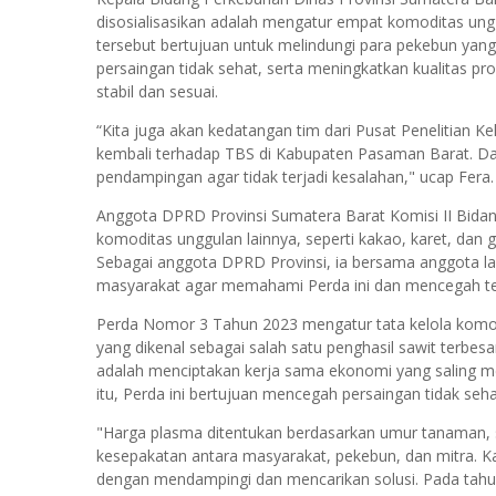
disosialisasikan adalah mengatur empat komoditas unggu
tersebut bertujuan untuk melindungi para pekebun ya
persaingan tidak sehat, serta meningkatkan kualitas 
stabil dan sesuai.
“Kita juga akan kedatangan tim dari Pusat Penelitian
kembali terhadap TBS di Kabupaten Pasaman Barat. 
pendampingan agar tidak terjadi kesalahan," ucap Fera
Anggota DPRD Provinsi Sumatera Barat Komisi II Bida
komoditas unggulan lainnya, seperti kakao, karet, dan
Sebagai anggota DPRD Provinsi, ia bersama anggota 
masyarakat agar memahami Perda ini dan mencegah ter
Perda Nomor 3 Tahun 2023 mengatur tata kelola komodi
yang dikenal sebagai salah satu penghasil sawit terbes
adalah menciptakan kerja sama ekonomi yang saling m
itu, Perda ini bertujuan mencegah persaingan tidak seh
"Harga plasma ditentukan berdasarkan umur tanaman, 
kesepakatan antara masyarakat, pekebun, dan mitra. 
dengan mendampingi dan mencarikan solusi. Pada tah