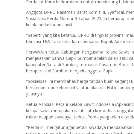
Perda ini. Kami berkomitmen untuk mendukung tidak han
Anggota DPRD Pasaman Barat Komisi II, Syafridal, men
Sosialisasi Perda Nomor 3 Tahun 2023. Ia berharap ma
kelola perkebunan sawit.
"Seperti yang kita ketahui, DPRD di tingkat provinsi
hilirisasi TBS. Untuk itu, kami bersama Bapak Ade dan 
Perwakilan Ketua Gabungan Pengusaha Kelapa Sawit Ind
menjelaskan bahwa Gapki Sumbar adalah salah satu caba
kabupaten/kota di Sumbar, termasuk Pasaman Barat da
beroperasi di Sumbar menjadi anggota Gapki.
"Sosialisasi ini membahas harga tandan buah segar (TB
bersumber dari kebun mitra atau plasma. Hal ini penting 
jelasnya.
Ketua Asosiasi Petani Kelapa Sawit Indonesia (Apkasin
kelapa sawit merupakan salah satu komoditas unggulan
mitra maupun swadaya, terkait Perda yang telah ditand
"Perda ini mengatur agar petani swadaya mendapatka
dukungan penuh kepada para petani, karena Perda ini 