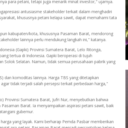
ya para petani, tetapi juga menarik minat investor," ujarnya.
gapresiasi antusiasme stakeholder terkait dalam menghadiri
syarakat, khususnya petani kelapa sawit, dapat memahami tata
 maupun kabupaten/kota, khususnya Pasaman Barat, mendorong
stakeholder lainnya perlu mendukung langkah ini," katanya.
onesia (Gapki) Provinsi Sumatera Barat, Lelo Ritonga,
ng tertua di Indonesia. Gapki beroperasi di tujuh
n Solok Selatan. Namun, tidak semua perusahaan pabrik yang
S) dan komoditas lainnya. Harga TBS yang ditetapkan
agar tidak terjadi salah persepsi terkait perbedaan harga,"
do) Provinsi Sumatera Barat, Jufri Nur, menyebutkan bahwa
 Pasaman Barat. Ia menyampaikan aspirasi petani sawit, baik
atangani gubernur.
n harga yang layak. Kami berharap Pemda Pasbar memberikan
sangat pro petani. Pasaman Barat menjadi percontohan kelapa