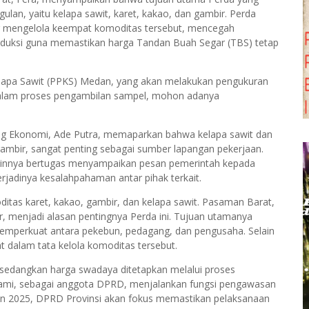
lan, yaitu kelapa sawit, karet, kakao, dan gambir. Perda
ng mengelola keempat komoditas tersebut, mencegah
produksi guna memastikan harga Tandan Buah Segar (TBS) tetap
 Kelapa Sawit (PPKS) Medan, yang akan melakukan pengukuran
Dalam proses pengambilan sampel, mohon adanya
.
ng Ekonomi, Ade Putra, memaparkan bahwa kelapa sawit dan
 gambir, sangat penting sebagai sumber lapangan pekerjaan.
lainnya bertugas menyampaikan pesan pemerintah kepada
jadinya kesalahpahaman antar pihak terkait.
tas karet, kakao, gambir, dan kelapa sawit. Pasaman Barat,
ar, menjadi alasan pentingnya Perda ini. Tujuan utamanya
emperkuat antara pekebun, pedagang, dan pengusaha. Selain
at dalam tata kelola komoditas tersebut.
sedangkan harga swadaya ditetapkan melalui proses
Kami, sebagai anggota DPRD, menjalankan fungsi pengawasan
un 2025, DPRD Provinsi akan fokus memastikan pelaksanaan