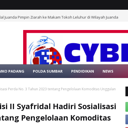
al Juanda Pimpin Ziarah ke Makam Tokoh Leluhur di Wilayah Juanda
MKO PADANG
POLDA SUMBAR
PENDIDIKAN
NEWS
SELAMAT DATANG
alisasi Perda No. 3 Tahun 2023 tentang Pengelolaan Komoditas Unggulan
II Syafridal Hadiri Sosialisasi
ntang Pengelolaan Komoditas