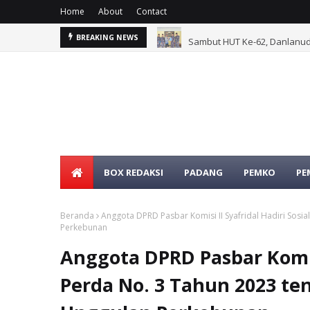
Home
About
Contact
Sambut HUT Ke-62, Danlanud
BREAKING NEWS
BOX REDAKSI
PADANG
PEMKO
PE
Beranda
Anggota DPRD Pasbar Komisi II Syafridal Hadiri Sosi
Perkebunan
Anggota DPRD Pasbar Komisi 
Perda No. 3 Tahun 2023 te