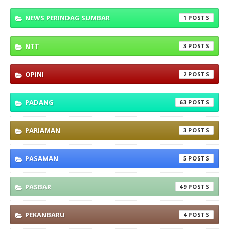
NEWS PERINDAG SUMBAR
1
NTT
3
OPINI
2
PADANG
63
PARIAMAN
3
PASAMAN
5
PASBAR
49
PEKANBARU
4