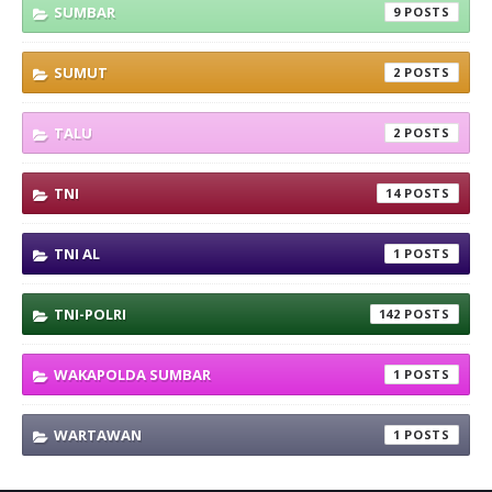
SUMBAR
9
SUMUT
2
TALU
2
TNI
14
TNI AL
1
TNI-POLRI
142
WAKAPOLDA SUMBAR
1
WARTAWAN
1