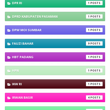
DPR RI
1
DPRD KABUPATEN PASAMAN
1
DPW MOI SUMBAR
1
FAUZI BAHAR
9
HBT PADANG
1
HPN
1
IKW RI
1
IRWAN BASIR
4