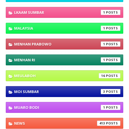
LKAAM SUMBAR
1
MALAYSIA
1
MENHAN PRABOWO
1
MENHAN RI
1
MEULABOH
16
MOI SUMBAR
3
MUARO BODI
1
NEWS
413