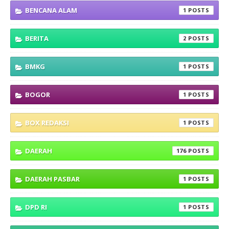
BENCANA ALAM
1
BERITA
2
BMKG
1
BOGOR
1
BOX REDAKSI
1
DAERAH
176
DAERAH PASBAR
1
DPD RI
1