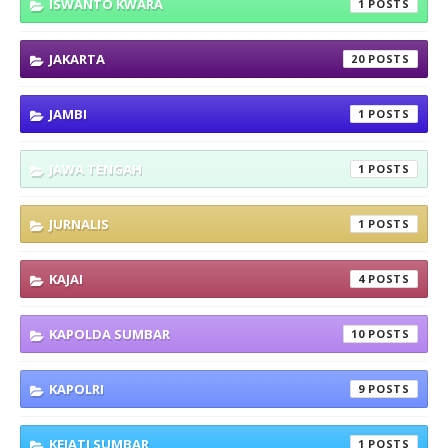
ISWANTO KWARA
1
JAKARTA
20
JAMBI
1
JAWA TENGAH
1
JURNALIS
1
KAJAI
4
KAPOLDA SUMBAR
10
KAPOLRI
9
KEJATI SUMBAR
1