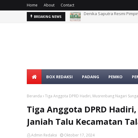
Home
About
Contact
Sekda Pasbar dan Anggota D
BREAKING NEWS
BOX REDAKSI
PADANG
PEMKO
PE
Beranda
Tiga Anggota DPRD Hadiri, Musrenbang Nagari Sunga
Tiga Anggota DPRD Hadiri
Janiah Talu Kecamatan Ta
Admin Redaksi
Oktober 17, 2024