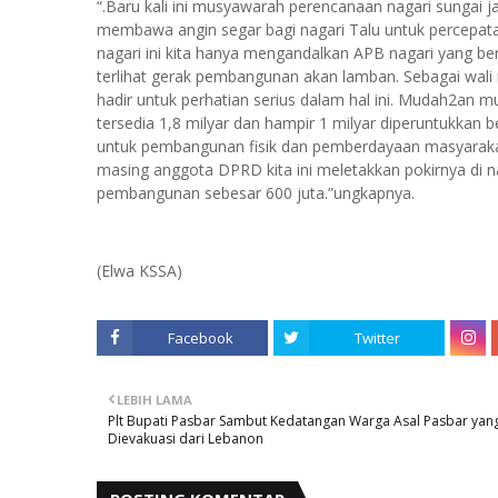
“.Baru kali ini musyawarah perencanaan nagari sungai 
membawa angin segar bagi nagari Talu untuk percepat
nagari ini kita hanya mengandalkan APB nagari yang be
terlihat gerak pembangunan akan lamban. Sebagai wal
hadir untuk perhatian serius dalam hal ini. Mudah2an 
tersedia 1,8 milyar dan hampir 1 milyar diperuntukkan 
untuk pembangunan fisik dan pemberdayaan masyaraka
masing anggota DPRD kita ini meletakkan pokirnya di 
pembangunan sebesar 600 juta.”ungkapnya.
(Elwa KSSA)
Facebook
Twitter
LEBIH LAMA
Plt Bupati Pasbar Sambut Kedatangan Warga Asal Pasbar yan
Dievakuasi dari Lebanon