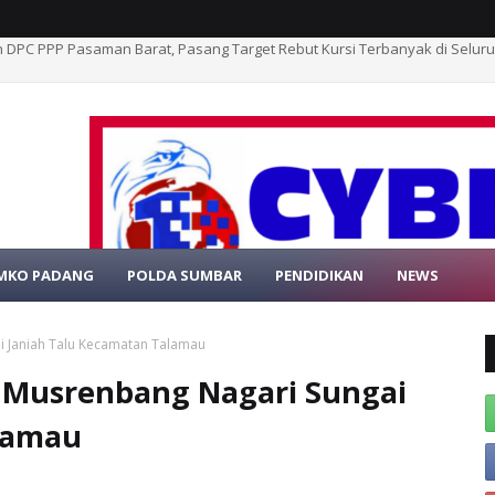
PRD Pasbar Dampingi Sosialisasi Germas, Ade Rezki Pratama Dorong P
MKO PADANG
POLDA SUMBAR
PENDIDIKAN
NEWS
SELAMAT DATA
i Janiah Talu Kecamatan Talamau
, Musrenbang Nagari Sungai
lamau