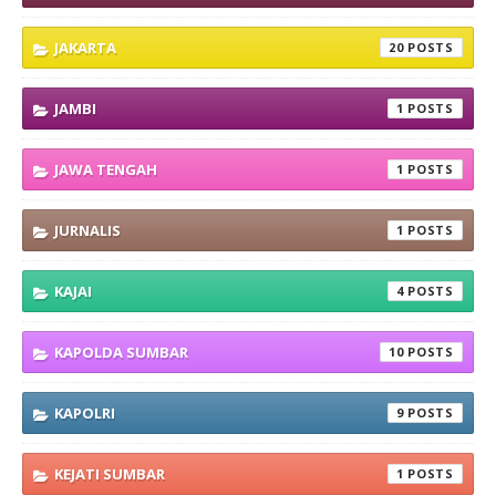
JAKARTA
20
JAMBI
1
JAWA TENGAH
1
JURNALIS
1
KAJAI
4
KAPOLDA SUMBAR
10
KAPOLRI
9
KEJATI SUMBAR
1