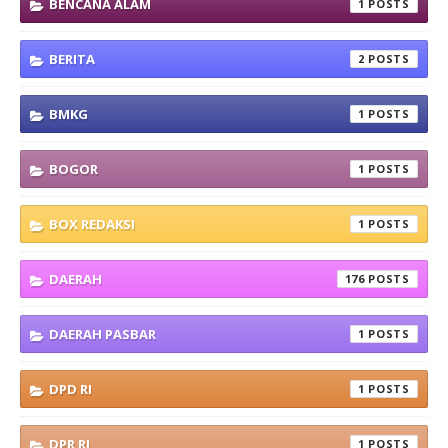
BENCANA ALAM
1
BERITA
2
BMKG
1
BOGOR
1
BOX REDAKSI
1
DAERAH
176
DAERAH PASBAR
1
DPD RI
1
DPR RI
1