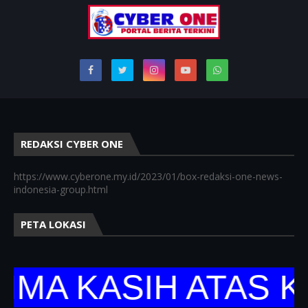
REDAKSI CYBER ONE
https://www.cyberone.my.id/2023/01/box-redaksi-one-news-
indonesia-group.html
PETA LOKASI
 KASIH ATAS KUN