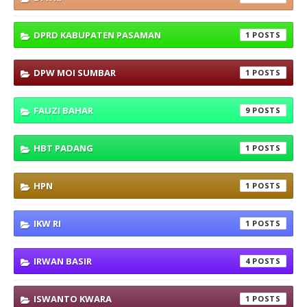
DPRD KABUPATEN PASAMAN
1
DPW MOI SUMBAR
1
FAUZI BAHAR
9
HBT PADANG
1
HPN
1
IKW RI
1
IRWAN BASIR
4
ISWANTO KWARA
1