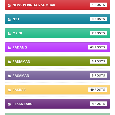
NEWS PERINDAG SUMBAR
1
NTT
3
OPINI
2
PADANG
63
PARIAMAN
3
PASAMAN
5
PASBAR
49
PEKANBARU
4