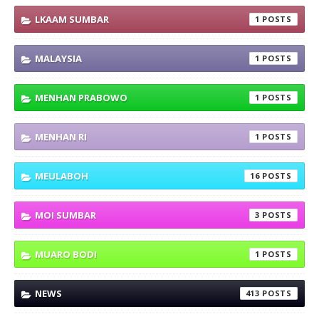
LKAAM SUMBAR
1
MALAYSIA
1
MENHAN PRABOWO
1
MENHAN RI
1
MEULABOH
16
MOI SUMBAR
3
MUARO BODI
1
NEWS
413