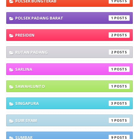
POLSEK BUNGTEKAB
1
POLSEK PADANG BARAT
1
PRESIDEN
2
RUTAN PADANG
2
SARLINA
1
SAWAHLUNTO
1
SINGAPURA
3
SUIR SYAM
1
SUMBAR
9