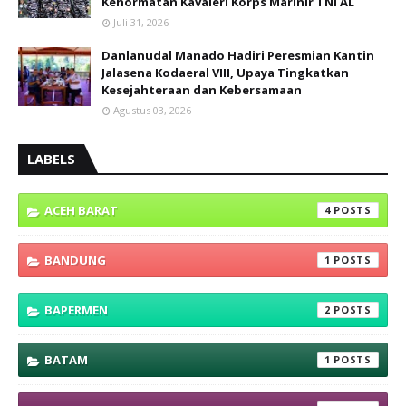
Kehormatan Kavaleri Korps Marinir TNI AL
Juli 31, 2026
Danlanudal Manado Hadiri Peresmian Kantin
Jalasena Kodaeral VIII, Upaya Tingkatkan
Kesejahteraan dan Kebersamaan
Agustus 03, 2026
LABELS
ACEH BARAT
4
BANDUNG
1
BAPERMEN
2
BATAM
1