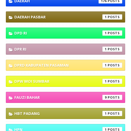
DAERAH
176
DAERAH PASBAR
1
DPD RI
1
DPR RI
1
DPRD KABUPATEN PASAMAN
1
DPW MOI SUMBAR
1
FAUZI BAHAR
9
HBT PADANG
1
HPN
1