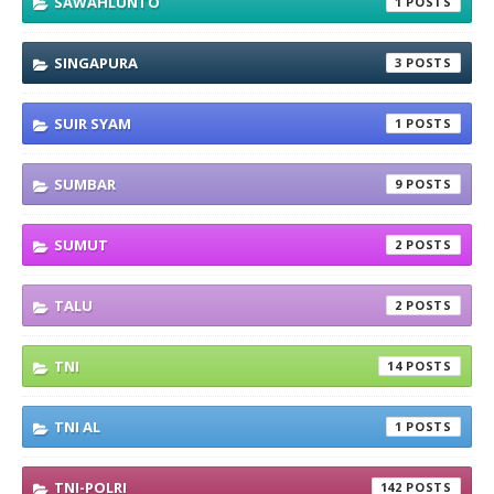
SAWAHLUNTO
1
SINGAPURA
3
SUIR SYAM
1
SUMBAR
9
SUMUT
2
TALU
2
TNI
14
TNI AL
1
TNI-POLRI
142