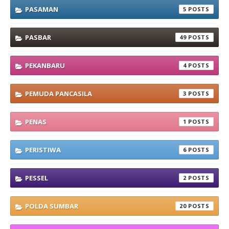
PASAMAN
5
PASBAR
49
PEKANBARU
4
PEMUDA PANCASILA
3
PENAS
1
PERISTIWA
6
PESSEL
2
POLDA SUMBAR
20