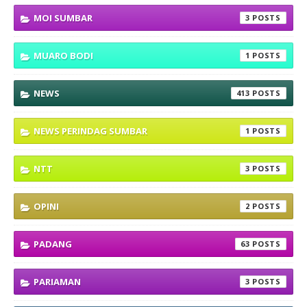
MOI SUMBAR
3
MUARO BODI
1
NEWS
413
NEWS PERINDAG SUMBAR
1
NTT
3
OPINI
2
PADANG
63
PARIAMAN
3