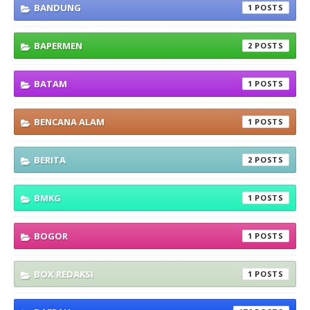
BANDUNG
1
BAPERMEN
2
BATAM
1
BENCANA ALAM
1
BERITA
2
BMKG
1
BOGOR
1
BOX REDAKSI
1