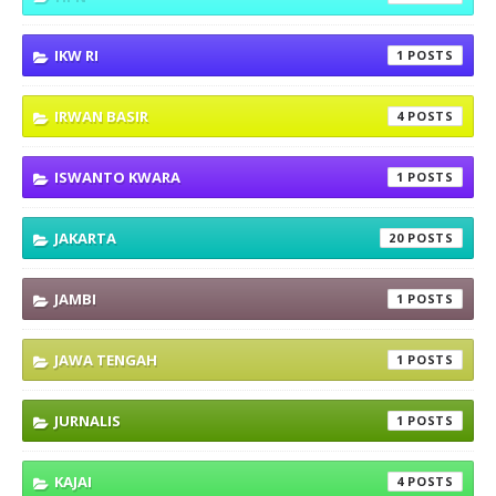
IKW RI
1
IRWAN BASIR
4
ISWANTO KWARA
1
JAKARTA
20
JAMBI
1
JAWA TENGAH
1
JURNALIS
1
KAJAI
4