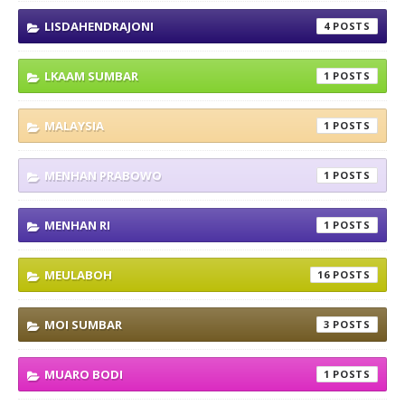
LISDAHENDRAJONI
4
LKAAM SUMBAR
1
MALAYSIA
1
MENHAN PRABOWO
1
MENHAN RI
1
MEULABOH
16
MOI SUMBAR
3
MUARO BODI
1