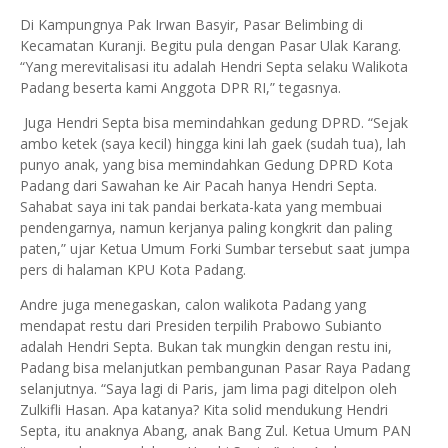
Di Kampungnya Pak Irwan Basyir, Pasar Belimbing di
Kecamatan Kuranji. Begitu pula dengan Pasar Ulak Karang.
“Yang merevitalisasi itu adalah Hendri Septa selaku Walikota
Padang beserta kami Anggota DPR RI,” tegasnya.
Juga Hendri Septa bisa memindahkan gedung DPRD. “Sejak
ambo ketek (saya kecil) hingga kini lah gaek (sudah tua), lah
punyo anak, yang bisa memindahkan Gedung DPRD Kota
Padang dari Sawahan ke Air Pacah hanya Hendri Septa.
Sahabat saya ini tak pandai berkata-kata yang membuai
pendengarnya, namun kerjanya paling kongkrit dan paling
paten,” ujar Ketua Umum Forki Sumbar tersebut saat jumpa
pers di halaman KPU Kota Padang.
Andre juga menegaskan, calon walikota Padang yang
mendapat restu dari Presiden terpilih Prabowo Subianto
adalah Hendri Septa. Bukan tak mungkin dengan restu ini,
Padang bisa melanjutkan pembangunan Pasar Raya Padang
selanjutnya. “Saya lagi di Paris, jam lima pagi ditelpon oleh
Zulkifli Hasan. Apa katanya? Kita solid mendukung Hendri
Septa, itu anaknya Abang, anak Bang Zul. Ketua Umum PAN