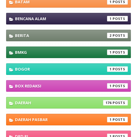
BATAM
1
BENCANA ALAM
1
BERITA
2
BMKG
1
BOGOR
1
BOX REDAKSI
1
DAERAH
176
DAERAH PASBAR
1
DPD RI
1