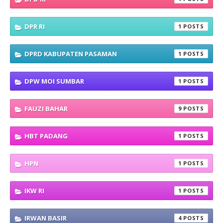
DPR RI
1
DPRD KABUPATEN PASAMAN
1
DPW MOI SUMBAR
1
FAUZI BAHAR
9
HBT PADANG
1
HPN
1
IKW RI
1
IRWAN BASIR
4