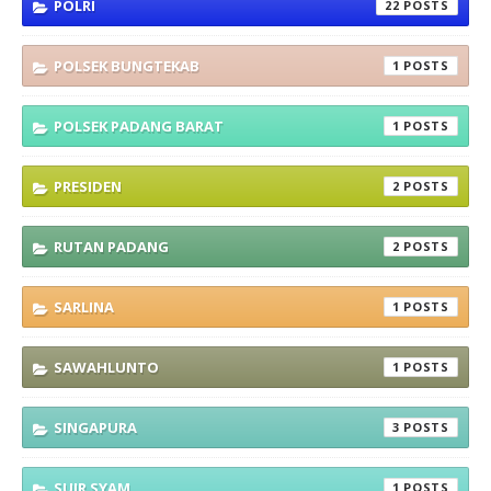
POLRI
22
POLSEK BUNGTEKAB
1
POLSEK PADANG BARAT
1
PRESIDEN
2
RUTAN PADANG
2
SARLINA
1
SAWAHLUNTO
1
SINGAPURA
3
SUIR SYAM
1