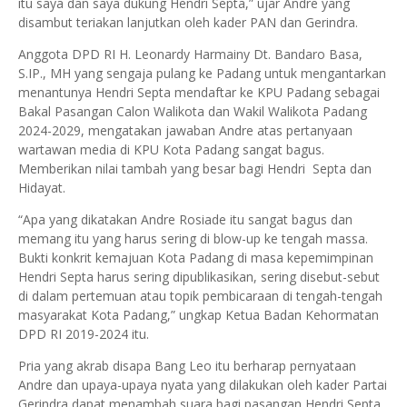
itu saya dan saya dukung Hendri Septa,” ujar Andre yang
disambut teriakan lanjutkan oleh kader PAN dan Gerindra.
Anggota DPD RI H. Leonardy Harmainy Dt. Bandaro Basa,
S.IP., MH yang sengaja pulang ke Padang untuk mengantarkan
menantunya Hendri Septa mendaftar ke KPU Padang sebagai
Bakal Pasangan Calon Walikota dan Wakil Walikota Padang
2024-2029, mengatakan jawaban Andre atas pertanyaan
wartawan media di KPU Kota Padang sangat bagus.
Memberikan nilai tambah yang besar bagi Hendri Septa dan
Hidayat.
“Apa yang dikatakan Andre Rosiade itu sangat bagus dan
memang itu yang harus sering di blow-up ke tengah massa.
Bukti konkrit kemajuan Kota Padang di masa kepemimpinan
Hendri Septa harus sering dipublikasikan, sering disebut-sebut
di dalam pertemuan atau topik pembicaraan di tengah-tengah
masyarakat Kota Padang,” ungkap Ketua Badan Kehormatan
DPD RI 2019-2024 itu.
Pria yang akrab disapa Bang Leo itu berharap pernyataan
Andre dan upaya-upaya nyata yang dilakukan oleh kader Partai
Gerindra dapat menambah suara bagi pasangan Hendri Septa