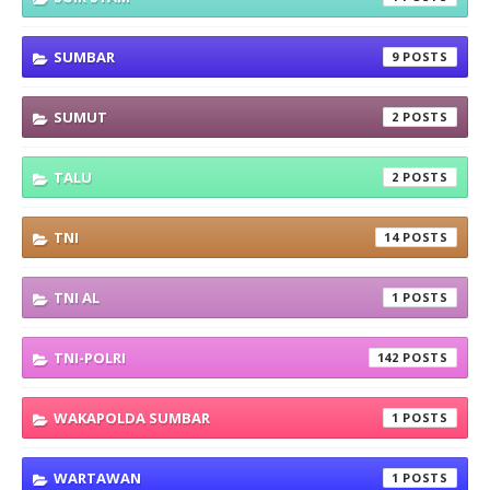
SUMBAR
9
SUMUT
2
TALU
2
TNI
14
TNI AL
1
TNI-POLRI
142
WAKAPOLDA SUMBAR
1
WARTAWAN
1