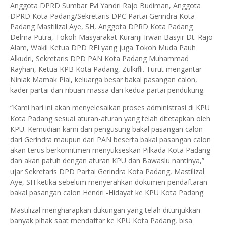
Anggota DPRD Sumbar Evi Yandri Rajo Budiman, Anggota
DPRD Kota Padang/Sekretaris DPC Partai Gerindra Kota
Padang Mastilizal Aye, SH, Anggota DPRD Kota Padang
Delma Putra, Tokoh Masyarakat Kuranji Irwan Basyir Dt. Rajo
Alam, Wakil Ketua DPD REI yang juga Tokoh Muda Pauh
Alkudri, Sekretaris DPD PAN Kota Padang Muhammad
Rayhan, Ketua KPB Kota Padang, Zulkifli. Turut mengantar
Niniak Mamak Piai, keluarga besar bakal pasangan calon,
kader partai dan ribuan massa dari kedua partai pendukung.
“Kami hari ini akan menyelesaikan proses administrasi di KPU
Kota Padang sesuai aturan-aturan yang telah ditetapkan oleh
KPU. Kemudian kami dari pengusung bakal pasangan calon
dari Gerindra maupun dari PAN beserta bakal pasangan calon
akan terus berkomitmen menyukseskan Pilkada Kota Padang
dan akan patuh dengan aturan KPU dan Bawaslu nantinya,”
ujar Sekretaris DPD Partai Gerindra Kota Padang, Mastilizal
Aye, SH ketika sebelum menyerahkan dokumen pendaftaran
bakal pasangan calon Hendri -Hidayat ke KPU Kota Padang.
Mastilizal mengharapkan dukungan yang telah ditunjukkan
banyak pihak saat mendaftar ke KPU Kota Padang, bisa