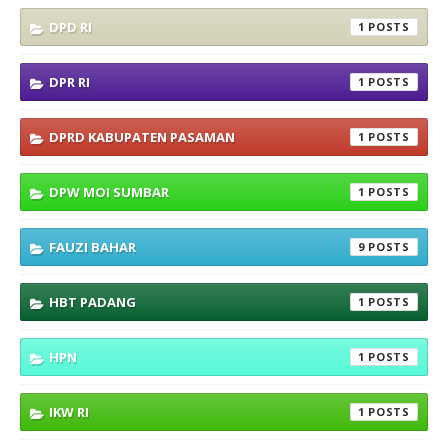
DPD RI
1
DPR RI
1
DPRD KABUPATEN PASAMAN
1
DPW MOI SUMBAR
1
FAUZI BAHAR
9
HBT PADANG
1
HPN
1
IKW RI
1