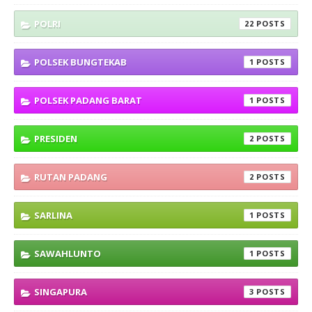
POLRI
22
POLSEK BUNGTEKAB
1
POLSEK PADANG BARAT
1
PRESIDEN
2
RUTAN PADANG
2
SARLINA
1
SAWAHLUNTO
1
SINGAPURA
3