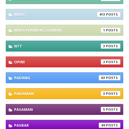
NEWS
413
NEWS PERINDAG SUMBAR
1
NTT
3
OPINI
2
PADANG
63
PARIAMAN
3
PASAMAN
5
PASBAR
49