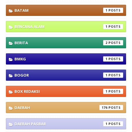
BATAM
1
BENCANA ALAM
1
BERITA
2
BMKG
1
BOGOR
1
BOX REDAKSI
1
DAERAH
176
DAERAH PASBAR
1