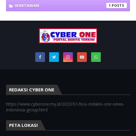
WARTAWAN
1
REDAKSI CYBER ONE
https://www.cyberone.my.id/2023/01/box-redaksi-one-news-
indonesia-group.html
PETA LOKASI