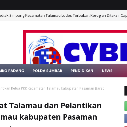
n DPC PPP Pasaman Barat, Pasang Target Rebut Kursi Terbanyak di Selur
MKO PADANG
POLDA SUMBAR
PENDIDIKAN
NEWS
SELAMAT DA
antikan Ketua PKK Kecamatan Talamau kabupaten Pasaman Barat
at Talamau dan Pelantikan
amau kabupaten Pasaman