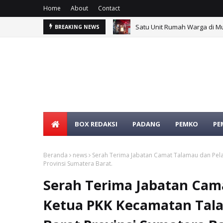
Home
About
Contact
Denika Saputra Resmi Pimpi
BREAKING NEWS
BOX REDAKSI
PADANG
PEMKO
PE
Beranda
news
Serah Terima Jabatan Camat Talamau dan Pel
Provinsi Sumatera Barat.
Serah Terima Jabatan Cam
Ketua PKK Kecamatan Tal