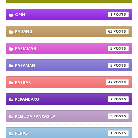
OPINI
2
PADANG
63
PARIAMAN
3
PASAMAN
5
PASBAR
49
PEKANBARU
4
PEMUDA PANCASILA
3
PENAS
1