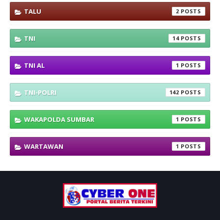
TALU
2
TNI
14
TNI AL
1
TNI-POLRI
142
WAKAPOLDA SUMBAR
1
WARTAWAN
1