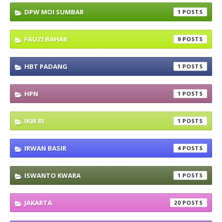
DPW MOI SUMBAR
1
FAUZI BAHAR
9
HBT PADANG
1
HPN
1
IKW RI
1
IRWAN BASIR
4
ISWANTO KWARA
1
JAKARTA
20