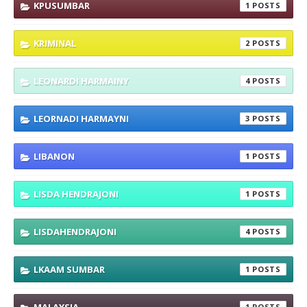
KPUSUMBAR
1
KRIMINAL
2
LEONARDI HARMAINY
4
LEORNADI HARMAYNI
3
LIBANON
1
LISDA HENDRAJONI
1
LISDAHENDRAJONI
4
LKAAM SUMBAR
1
1