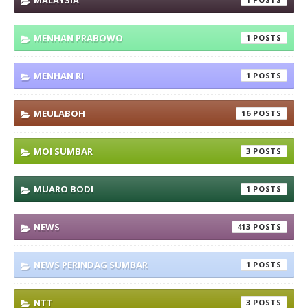
MALAYSIA
MENHAN PRABOWO
1
MENHAN RI
1
MEULABOH
16
MOI SUMBAR
3
MUARO BODI
1
NEWS
413
NEWS PERINDAG SUMBAR
1
NTT
3