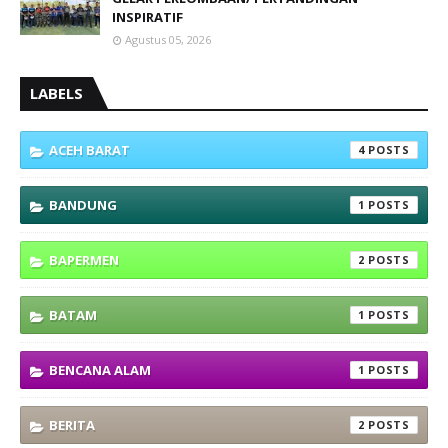
INSPIRATIF
Agustus 05, 2026
LABELS
ACEH BARAT
4
BANDUNG
1
BAPERMEN
2
BATAM
1
BENCANA ALAM
1
BERITA
2