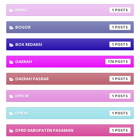
BMKG
1
BOGOR
1
BOX REDAKSI
1
DAERAH
176
DAERAH PASBAR
1
DPD RI
1
DPR RI
1
DPRD KABUPATEN PASAMAN
1